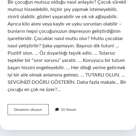
Bir çocuğun mutsuz olduğu nasıl anlaşılır? Çocuk sürekli
mutsuz hissedebilir, hiçbir şey yapmak istemeyebilir,
sinirli olabilir, gözleri yaşarabilir ve sık sık ağlayabilir.
Ayrıca kilo alımı veya kaybı ve uyku sorunları olabilir –
bunların hepsi çocuğunuzun depresyon geliştirdiğinin
işaretleridir. Çocuklar nasıl mutlu olur? Mutlu çocuklar
nasıl yetiştirilir? Şaka yapmayın. Başınızı dik tutun! …
Pozitif olun. … Öz duyarlılığı teşvik edin. … Tutarsız
tepkiler bir “sınır sorunu” yaratır. … Koruyucu bir tutum
başarı hissini engelleyebilir. … Her dileği yerine getirmek
iyi bir aile olmak anlamına gelmez. … TUTARLI OLUN. …
SEVGİNİZİ DOĞRU GÖSTERİN. Daha fazla makale… Bir
çocuğu en çok ne üzer?…
Çocukların
Devamını okuyun
10 Yorum
Mutlu
Olduğu
Nasıl
Anlaşılır