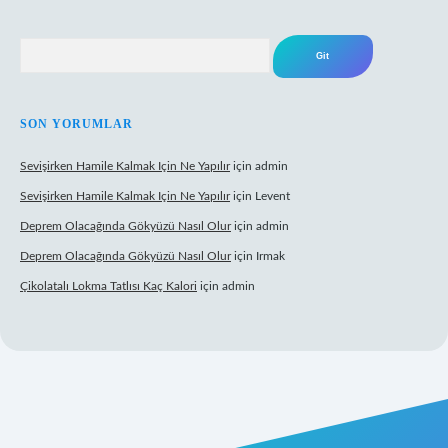
Arama
SON YORUMLAR
Sevişirken Hamile Kalmak Için Ne Yapılır
için
admin
Sevişirken Hamile Kalmak Için Ne Yapılır
için
Levent
Deprem Olacağında Gökyüzü Nasıl Olur
için
admin
Deprem Olacağında Gökyüzü Nasıl Olur
için
Irmak
Çikolatalı Lokma Tatlısı Kaç Kalori
için
admin
nbet güncel giriş
https://tulipbett.net/