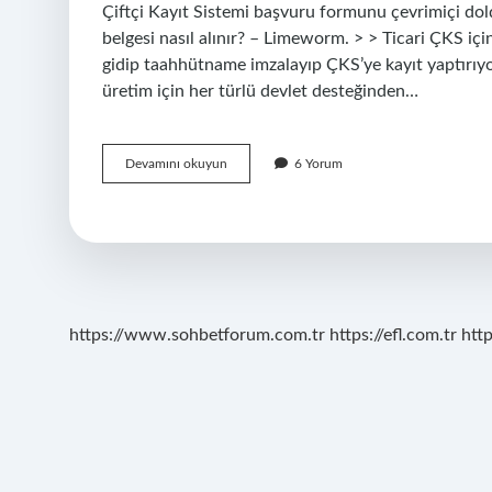
Çiftçi Kayıt Sistemi başvuru formunu çevrimiçi dold
belgesi nasıl alınır? – Limeworm. > > Ticari ÇKS i
gidip taahhütname imzalayıp ÇKS’ye kayıt yaptırıyo
üretim için her türlü devlet desteğinden…
Çks
Devamını okuyun
6 Yorum
Belgesi
Ne
Zaman
Alınır
https://www.sohbetforum.com.tr
https://efl.com.tr
htt