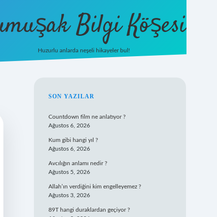
umuşak Bilgi Köşesi
Huzurlu anlarda neşeli hikayeler bul!
hiltonbet güncel giriş
https://tul
SIDEBAR
SON YAZILAR
Countdown film ne anlatıyor ?
Ağustos 6, 2026
Kum gibi hangi yıl ?
Ağustos 6, 2026
Avcılığın anlamı nedir ?
Ağustos 5, 2026
Allah’ın verdiğini kim engelleyemez ?
Ağustos 3, 2026
89T hangi duraklardan geçiyor ?