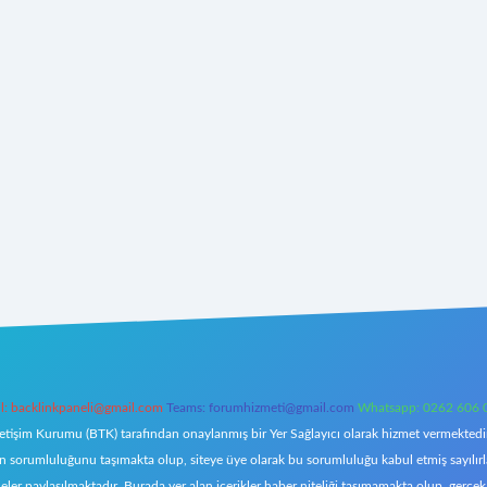
l:
backlinkpaneli@gmail.com
Teams:
forumhizmeti@gmail.com
Whatsapp: 0262 606 
letişim Kurumu (BTK) tarafından onaylanmış bir Yer Sağlayıcı olarak hizmet vermektedir.
orumluluğunu taşımakta olup, siteye üye olarak bu sorumluluğu kabul etmiş sayılırlar. 
eler paylaşılmaktadır. Burada yer alan içerikler haber niteliği taşımamakta olup, ger