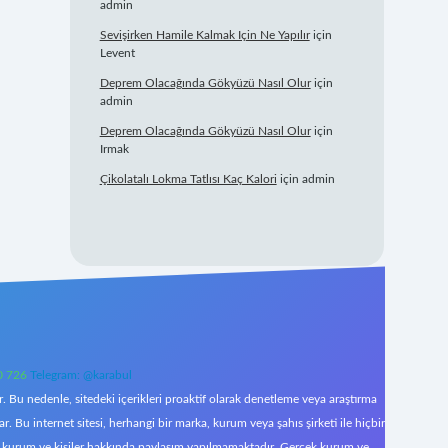
admin
Sevişirken Hamile Kalmak Için Ne Yapılır
için
Levent
Deprem Olacağında Gökyüzü Nasıl Olur
için
admin
Deprem Olacağında Gökyüzü Nasıl Olur
için
Irmak
Çikolatalı Lokma Tatlısı Kaç Kalori
için
admin
0 726
Telegram: @karabul
 Bu nedenle, sitedeki içerikleri proaktif olarak denetleme veya araştırma
Bu internet sitesi, herhangi bir marka, kurum veya şahıs şirketi ile hiçbir
çek kurum ve kişiler hakkında paylaşım yapılmamaktadır. Gerçek kurum ve