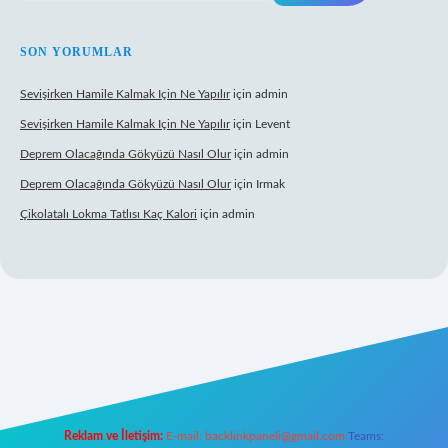
SON YORUMLAR
Sevişirken Hamile Kalmak Için Ne Yapılır
için
admin
Sevişirken Hamile Kalmak Için Ne Yapılır
için
Levent
Deprem Olacağında Gökyüzü Nasıl Olur
için
admin
Deprem Olacağında Gökyüzü Nasıl Olur
için
Irmak
Çikolatalı Lokma Tatlısı Kaç Kalori
için
admin
ttps://tulipbett.net/
Reklam ve İletişim:
E-mail:
backlinkpaneli@gmail.com
Teams: