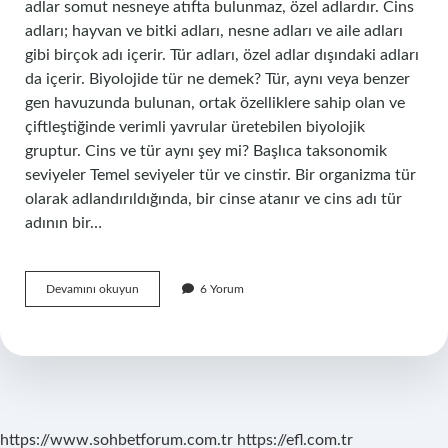
adlar somut nesneye atıfta bulunmaz, özel adlardır. Cins
adları; hayvan ve bitki adları, nesne adları ve aile adları
gibi birçok adı içerir. Tür adları, özel adlar dışındaki adları
da içerir. Biyolojide tür ne demek? Tür, aynı veya benzer
gen havuzunda bulunan, ortak özelliklere sahip olan ve
çiftleştiğinde verimli yavrular üretebilen biyolojik
gruptur. Cins ve tür aynı şey mi? Başlıca taksonomik
seviyeler Temel seviyeler tür ve cinstir. Bir organizma tür
olarak adlandırıldığında, bir cinse atanır ve cins adı tür
adının bir…
Tür
Devamını okuyun
6 Yorum
Cins
Nedir
Biyolojide
https://www.sohbetforum.com.tr
https://efl.com.tr