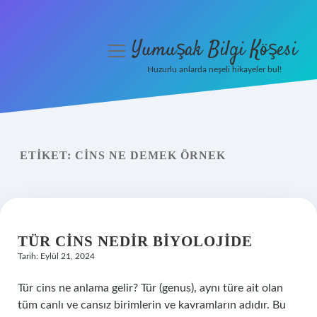
Yumuşak Bilgi Köşesi
menüyü
aç
Huzurlu anlarda neşeli hikayeler bul!
Anasayfa
Gizlilik Politikası
ETIKET:
CINS NE DEMEK ÖRNEK
Yasal Uyarı
Hakkımızda
TÜR CINS NEDIR BIYOLOJIDE
Tarih: Eylül 21, 2024
Tür cins ne anlama gelir? Tür (genus), aynı türe ait olan
tüm canlı ve cansız birimlerin ve kavramların adıdır. Bu