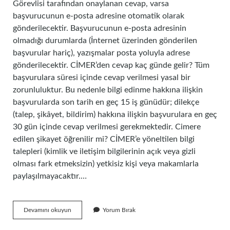
Görevlisi tarafından onaylanan cevap, varsa
başvurucunun e-posta adresine otomatik olarak
gönderilecektir. Başvurucunun e-posta adresinin
olmadığı durumlarda (İnternet üzerinden gönderilen
başvurular hariç), yazışmalar posta yoluyla adrese
gönderilecektir. CİMER’den cevap kaç günde gelir? Tüm
başvurulara süresi içinde cevap verilmesi yasal bir
zorunluluktur. Bu nedenle bilgi edinme hakkına ilişkin
başvurularda son tarih en geç 15 iş günüdür; dilekçe
(talep, şikâyet, bildirim) hakkına ilişkin başvurulara en geç
30 gün içinde cevap verilmesi gerekmektedir. Cimere
edilen şikayet öğrenilir mi? CİMER’e yöneltilen bilgi
talepleri (kimlik ve iletişim bilgilerinin açık veya gizli
olması fark etmeksizin) yetkisiz kişi veya makamlarla
paylaşılmayacaktır.…
Cimerden
Devamını okuyun
Yorum Bırak
Gelen
Cevabı