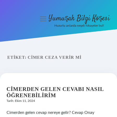
Yumuşak Bilgi Köşesi
menüyü
aç
Huzurlu anlarda neşeli hikayeler bul!
Anasayfa
Gizlilik Politikası
ETIKET:
CİMER CEZA VERIR MI
Yasal Uyarı
Hakkımızda
CIMERDEN GELEN CEVABI NASIL
ÖĞRENEBILIRIM
Tarih: Ekim 11, 2024
Cimerden gelen cevap nereye gelir? Cevap Onay