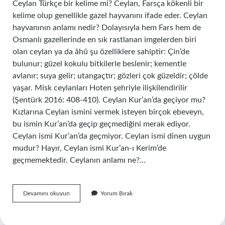
Ceylan Türkçe bir kelime mi? Ceylan, Farsça kökenli bir
kelime olup genellikle gazel hayvanını ifade eder. Ceylan
hayvanının anlamı nedir? Dolayısıyla hem Fars hem de
Osmanlı gazellerinde en sık rastlanan imgelerden biri
olan ceylan ya da âhû şu özelliklere sahiptir: Çin’de
bulunur; güzel kokulu bitkilerle beslenir; kementle
avlanır; suya gelir; utangaçtır; gözleri çok güzeldir; çölde
yaşar. Misk ceylanları Hoten şehriyle ilişkilendirilir
(Şentürk 2016: 408-410). Ceylan Kur’an’da geçiyor mu?
Kızlarına Ceylan ismini vermek isteyen birçok ebeveyn,
bu ismin Kur’an’da geçip geçmediğini merak ediyor.
Ceylan ismi Kur’an’da geçmiyor. Ceylan ismi dinen uygun
mudur? Hayır, Ceylan ismi Kur’an-ı Kerim’de
geçmemektedir. Ceylanın anlamı ne?…
Ceylan
Devamını okuyun
Yorum Bırak
In
Kelime
Anlamı