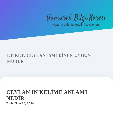
Yumuşak Bilgi Köşesi
menüyü
aç
Huzurlu anlarda neşeli hikayeler bul!
Anasayfa
Gizlilik Politikası
ETIKET:
CEYLAN ISMI DINEN UYGUN
Yasal Uyarı
MUDUR
Hakkımızda
CEYLAN IN KELIME ANLAMI
NEDIR
Tarih: Ekim 25, 2024