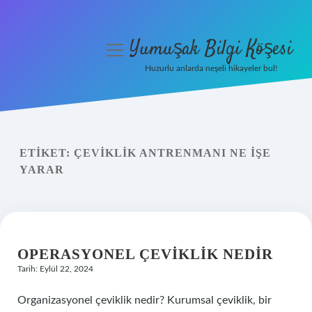
Yumuşak Bilgi Köşesi
menüyü
aç
Huzurlu anlarda neşeli hikayeler bul!
Anasayfa
Gizlilik Politikası
ETIKET:
ÇEVIKLIK ANTRENMANI NE IŞE
Yasal Uyarı
YARAR
Hakkımızda
OPERASYONEL ÇEVIKLIK NEDIR
Tarih: Eylül 22, 2024
Organizasyonel çeviklik nedir? Kurumsal çeviklik, bir