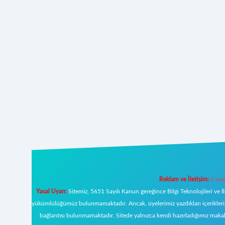
Reklam ve İletişim:
E-mai
Yasal Uyarı:
Sitemiz, 5651 Sayılı Kanun gereğince Bilgi Teknolojileri ve İ
yükümlülüğümüz bulunmamaktadır. Ancak, üyelerimiz yazdıkları içeriklerin s
bağlantısı bulunmamaktadır. Sitede yalnızca kendi hazırladığımız makal