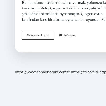
Bunlar, atınızı rakibinizin atına vurmak, yolunuzu k
kurallardır. Polo, Çevgen’in taklidi olarak geliştiri
şeklindeki tokmaklarla oynanmıştır. Çevgen oyunu 
tarafından kare bir alanda oynanan bir oyundur. Sah
Çöğen
Devamını okuyun
14 Yorum
Oyunu
Ne
Demek
https://www.sohbetforum.com.tr
https://efl.com.tr
htt