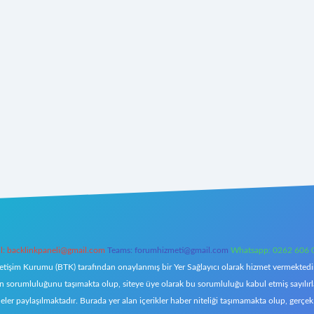
l:
backlinkpaneli@gmail.com
Teams:
forumhizmeti@gmail.com
Whatsapp: 0262 606 
letişim Kurumu (BTK) tarafından onaylanmış bir Yer Sağlayıcı olarak hizmet vermektedir.
orumluluğunu taşımakta olup, siteye üye olarak bu sorumluluğu kabul etmiş sayılırlar. 
eler paylaşılmaktadır. Burada yer alan içerikler haber niteliği taşımamakta olup, ger