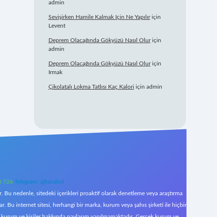
admin
Sevişirken Hamile Kalmak Için Ne Yapılır
için
Levent
Deprem Olacağında Gökyüzü Nasıl Olur
için
admin
Deprem Olacağında Gökyüzü Nasıl Olur
için
Irmak
Çikolatalı Lokma Tatlısı Kaç Kalori
için
admin
0 726
Telegram: @karabul
 Bu nedenle, sitedeki içerikleri proaktif olarak denetleme veya araştırma
Bu internet sitesi, herhangi bir marka, kurum veya şahıs şirketi ile hiçbir
çek kurum ve kişiler hakkında paylaşım yapılmamaktadır. Gerçek kurum ve