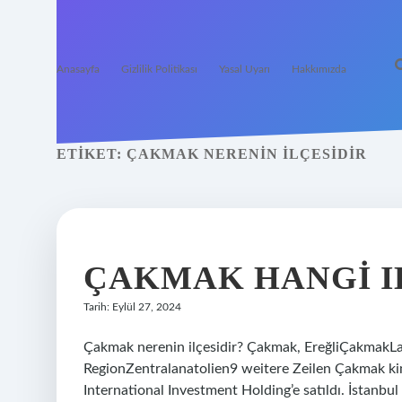
Anasayfa
Gizlilik Politikası
Yasal Uyarı
Hakkımızda
ETIKET:
ÇAKMAK NERENIN ILÇESIDIR
ÇAKMAK HANGI I
Tarih: Eylül 27, 2024
Çakmak nerenin ilçesidir? Çakmak, EreğliÇakmakL
RegionZentralanatolien9 weitere Zeilen Çakmak ki
International Investment Holding’e satıldı. İstanb