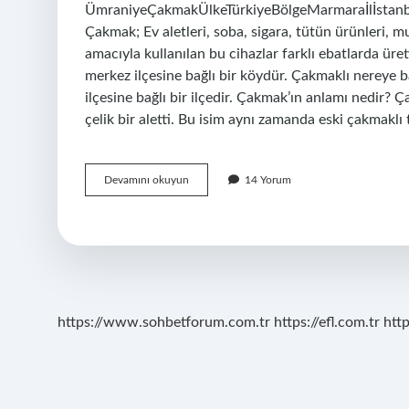
ÜmraniyeÇakmakÜlkeTürkiyeBölgeMarmaraİlİstanbul
Çakmak; Ev aletleri, soba, sigara, tütün ürünleri, m
amacıyla kullanılan bu cihazlar farklı ebatlarda ür
merkez ilçesine bağlı bir köydür. Çakmaklı nereye
ilçesine bağlı bir ilçedir. Çakmak’ın anlamı nedir? 
çelik bir aletti. Bu isim aynı zamanda eski çakmaklı
Çakmak
Devamını okuyun
14 Yorum
Hangi
Ile
Bağlı
https://www.sohbetforum.com.tr
https://efl.com.tr
htt