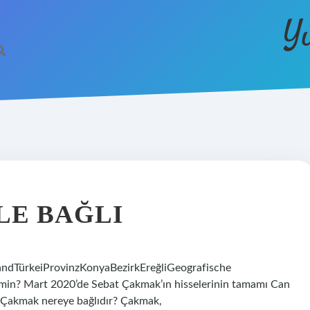
Y
LE BAĞLI
andTürkeiProvinzKonyaBezirkEreğliGeografische
min? Mart 2020’de Sebat Çakmak’ın hisselerinin tamamı Can
ul Çakmak nereye bağlıdır? Çakmak,