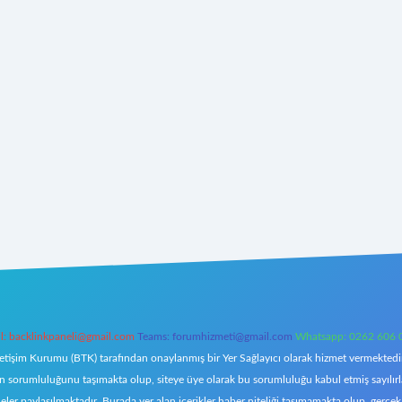
l:
backlinkpaneli@gmail.com
Teams:
forumhizmeti@gmail.com
Whatsapp: 0262 606 
letişim Kurumu (BTK) tarafından onaylanmış bir Yer Sağlayıcı olarak hizmet vermektedir.
orumluluğunu taşımakta olup, siteye üye olarak bu sorumluluğu kabul etmiş sayılırlar. 
eler paylaşılmaktadır. Burada yer alan içerikler haber niteliği taşımamakta olup, ger