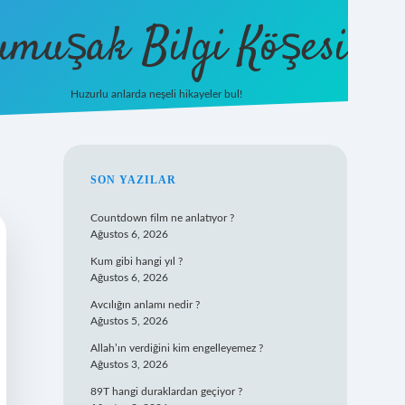
umuşak Bilgi Köşesi
Huzurlu anlarda neşeli hikayeler bul!
hiltonbet güncel giriş
https://tuli
SIDEBAR
SON YAZILAR
Countdown film ne anlatıyor ?
Ağustos 6, 2026
Kum gibi hangi yıl ?
Ağustos 6, 2026
Avcılığın anlamı nedir ?
Ağustos 5, 2026
Allah’ın verdiğini kim engelleyemez ?
Ağustos 3, 2026
89T hangi duraklardan geçiyor ?