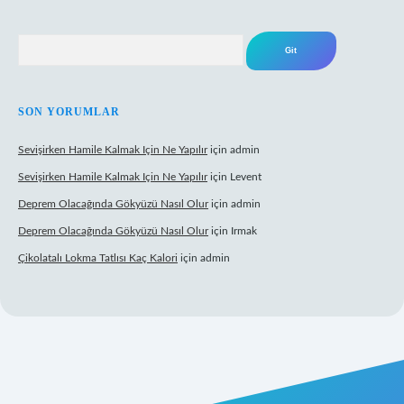
Arama
SON YORUMLAR
Sevişirken Hamile Kalmak Için Ne Yapılır
için
admin
Sevişirken Hamile Kalmak Için Ne Yapılır
için
Levent
Deprem Olacağında Gökyüzü Nasıl Olur
için
admin
Deprem Olacağında Gökyüzü Nasıl Olur
için
Irmak
Çikolatalı Lokma Tatlısı Kaç Kalori
için
admin
ttps://tulipbett.net/