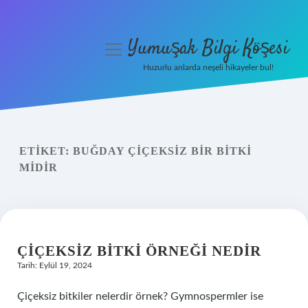
Yumuşak Bilgi Köşesi
menüyü
aç
Huzurlu anlarda neşeli hikayeler bul!
Anasayfa
Gizlilik Politikası
ETIKET:
BUĞDAY ÇIÇEKSIZ BIR BITKI
Yasal Uyarı
MIDIR
Hakkımızda
ÇIÇEKSIZ BITKI ÖRNEĞI NEDIR
Tarih: Eylül 19, 2024
Çiçeksiz bitkiler nelerdir örnek? Gymnospermler ise