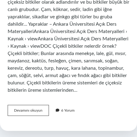
çiçeksiz bitkiler olarak adlandırılır ve bu bitkiler büyük bir
canlı grubudur. Çam, köknar, sedir, ladin gibi iğne
yapraklılar, sikadlar ve ginkgo gibi türler bu gruba
dahildir… Yapraklar – Ankara Üniversitesi Açık Ders
MateryalleriAnkara Üniversitesi Açık Ders Materyalleri ›
Kaynak › viewAnkara Üniversitesi Açık Ders Materyalleri
› Kaynak › viewDOC Çiçekli bitkiler nelerdir örnek?
Çiçekli bitkiler; Bunlar arasında menekşe, lale, gül, mısır,
maydanoz, kaktüs, fesleğen, çimen, sarımsak, soğan,
kereviz, dereotu, turp, havuç, kara lahana, topinambur,
çam, söğüt, selvi, armut ağacı ve fındık ağacı gibi bitkiler
bulunur. Çiçekli bitkilerin üreme sistemleri de çiçeksiz
bitkilerin üreme sistemlerinden…
Çiçeksiz
Devamını okuyun
6 Yorum
Bitki
Örneği
Nedir