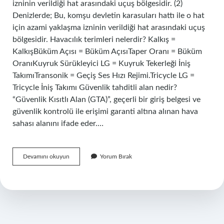
izninin verildiği hat arasındaki uçuş bölgesidir. (2)
Denizlerde; Bu, komşu devletin karasuları hattı ile o hat
için azami yaklaşma izninin verildiği hat arasındaki uçuş
bölgesidir. Havacılık terimleri nelerdir? Kalkış =
KalkışBüküm Açısı = Büküm AçısıTaper Oranı = Büküm
OranıKuyruk Sürükleyici LG = Kuyruk Tekerleği İniş
TakımıTransonik = Geçiş Ses Hızı ​​​​Rejimi.Tricycle LG =
Tricycle İniş Takımı Güvenlik tahditli alan nedir?
“Güvenlik Kısıtlı Alan (GTA)”, geçerli bir giriş belgesi ve
güvenlik kontrolü ile erişimi garanti altına alınan hava
sahası alanını ifade eder.…
Steril
Devamını okuyun
Yorum Bırak
Alan
Nedir
Havacılık