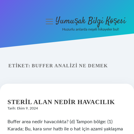
Yumuşak Bilgi Köşesi
menüyü
aç
Huzurlu anlarda neşeli hikayeler bul!
Anasayfa
Gizlilik Politikası
ETIKET:
BUFFER ANALIZI NE DEMEK
Yasal Uyarı
Hakkımızda
STERIL ALAN NEDIR HAVACILIK
Tarih: Ekim 9, 2024
Buffer area nedir havacılıkta? (d) Tampon bölge: (1)
Karada; Bu, kara sınır hattı ile o hat için azami yaklaşma