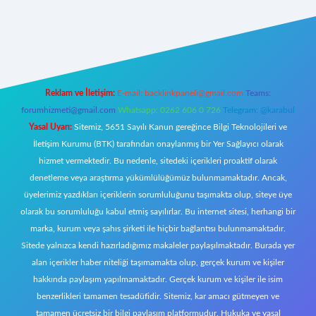
ttps://tulipbett.net/
Reklam ve İletişim:
E-mail:
backlinkpaneli@gmail.com
Teams:
forumhizmeti@gmail.com
Whatsapp: 0262 606 0 726
Telegram: @karabul
Yasal Uyarı:
Sitemiz, 5651 Sayılı Kanun gereğince Bilgi Teknolojileri ve
İletişim Kurumu (BTK) tarafından onaylanmış bir Yer Sağlayıcı olarak
hizmet vermektedir. Bu nedenle, sitedeki içerikleri proaktif olarak
denetleme veya araştırma yükümlülüğümüz bulunmamaktadır. Ancak,
üyelerimiz yazdıkları içeriklerin sorumluluğunu taşımakta olup, siteye üye
olarak bu sorumluluğu kabul etmiş sayılırlar. Bu internet sitesi, herhangi bir
marka, kurum veya şahıs şirketi ile hiçbir bağlantısı bulunmamaktadır.
Sitede yalnızca kendi hazırladığımız makaleler paylaşılmaktadır. Burada yer
alan içerikler haber niteliği taşımamakta olup, gerçek kurum ve kişiler
hakkında paylaşım yapılmamaktadır. Gerçek kurum ve kişiler ile isim
benzerlikleri tamamen tesadüfidir. Sitemiz, kar amacı gütmeyen ve
tamamen ücretsiz bir bilgi paylaşım platformudur. Hukuka ve yasal