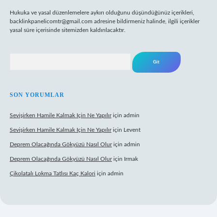
Hukuka ve yasal düzenlemelere aykırı olduğunu düşündüğünüz içerikleri,
backlinkpanelicomtr@gmail.com
adresine bildirmeniz halinde, ilgili içerikler
yasal süre içerisinde sitemizden kaldırılacaktır.
Arama
SON YORUMLAR
Sevişirken Hamile Kalmak Için Ne Yapılır
için
admin
Sevişirken Hamile Kalmak Için Ne Yapılır
için
Levent
Deprem Olacağında Gökyüzü Nasıl Olur
için
admin
Deprem Olacağında Gökyüzü Nasıl Olur
için
Irmak
Çikolatalı Lokma Tatlısı Kaç Kalori
için
admin