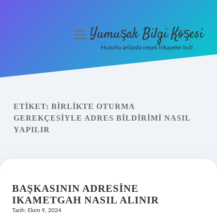
Yumuşak Bilgi Köşesi
menüyü
aç
Huzurlu anlarda neşeli hikayeler bul!
Anasayfa
Gizlilik Politikası
ETIKET:
BIRLIKTE OTURMA
Yasal Uyarı
GEREKÇESIYLE ADRES BILDIRIMI NASIL
YAPILIR
Hakkımızda
BAŞKASININ ADRESINE
IKAMETGAH NASIL ALINIR
Tarih: Ekim 9, 2024