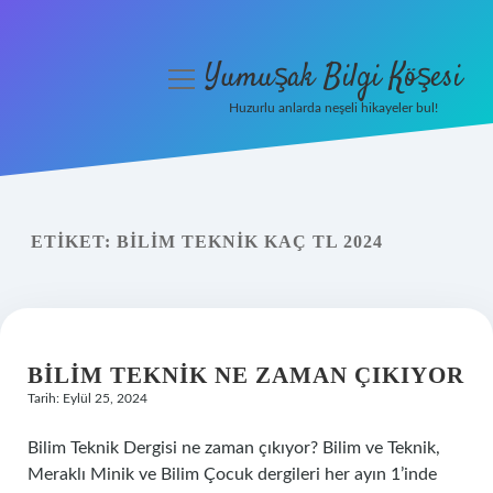
Yumuşak Bilgi Köşesi
menüyü
aç
Huzurlu anlarda neşeli hikayeler bul!
Anasayfa
Gizlilik Politikası
ETIKET:
BILIM TEKNIK KAÇ TL 2024
Yasal Uyarı
Hakkımızda
BILIM TEKNIK NE ZAMAN ÇIKIYOR
Tarih: Eylül 25, 2024
Bilim Teknik Dergisi ne zaman çıkıyor? Bilim ve Teknik,
Meraklı Minik ve Bilim Çocuk dergileri her ayın 1’inde