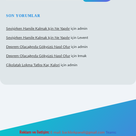
SON YORUMLAR
Sevişirken Hamile Kalmak Için Ne Yapılır
için
admin
Sevişirken Hamile Kalmak Için Ne Yapılır
için
Levent
Deprem Olacağında Gökyüzü Nasıl Olur
için
admin
Deprem Olacağında Gökyüzü Nasıl Olur
için
Irmak
Çikolatalı Lokma Tatlısı Kaç Kalori
için
admin
ttps://tulipbett.net/
Reklam ve İletişim:
E-mail:
backlinkpaneli@gmail.com
Teams: