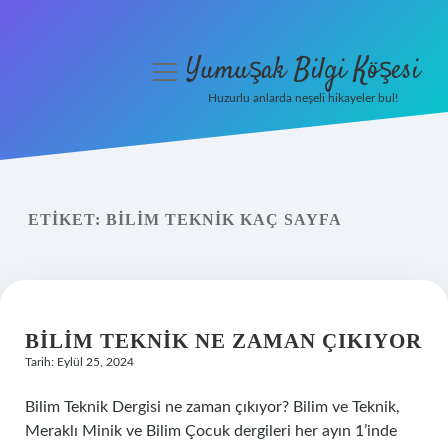
Yumuşak Bilgi Köşesi
menüyü
aç
Huzurlu anlarda neşeli hikayeler bul!
Anasayfa
Gizlilik Politikası
ETIKET:
BILIM TEKNIK KAÇ SAYFA
Yasal Uyarı
Hakkımızda
BILIM TEKNIK NE ZAMAN ÇIKIYOR
Tarih: Eylül 25, 2024
Bilim Teknik Dergisi ne zaman çıkıyor? Bilim ve Teknik,
Meraklı Minik ve Bilim Çocuk dergileri her ayın 1’inde