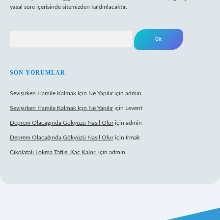
yasal süre içerisinde sitemizden kaldırılacaktır.
Arama
SON YORUMLAR
Sevişirken Hamile Kalmak Için Ne Yapılır
için
admin
Sevişirken Hamile Kalmak Için Ne Yapılır
için
Levent
Deprem Olacağında Gökyüzü Nasıl Olur
için
admin
Deprem Olacağında Gökyüzü Nasıl Olur
için
Irmak
Çikolatalı Lokma Tatlısı Kaç Kalori
için
admin
ltonbet güncel giriş
https://tulipbett.net/