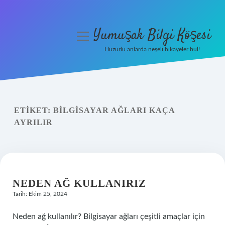
Yumuşak Bilgi Köşesi
menüyü
aç
Huzurlu anlarda neşeli hikayeler bul!
Anasayfa
Gizlilik Politikası
ETIKET:
BILGISAYAR AĞLARI KAÇA
Yasal Uyarı
AYRILIR
Hakkımızda
NEDEN AĞ KULLANIRIZ
Tarih: Ekim 25, 2024
Neden ağ kullanılır? Bilgisayar ağları çeşitli amaçlar için