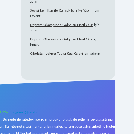
admin
Sevişirken Hamile Kalmak Için Ne Yapılır
için
Levent
Deprem Olacağında Gökyüzü Nasıl Olur
için
admin
Deprem Olacağında Gökyüzü Nasıl Olur
için
Irmak
Çikolatalı Lokma Tatlısı Kaç Kalori
için
admin
0 726
Telegram: @karabul
 Bu nedenle, sitedeki içerikleri proaktif olarak denetleme veya araştırma
Bu internet sitesi, herhangi bir marka, kurum veya şahıs şirketi ile hiçbir
çek kurum ve kişiler hakkında paylaşım yapılmamaktadır. Gerçek kurum ve