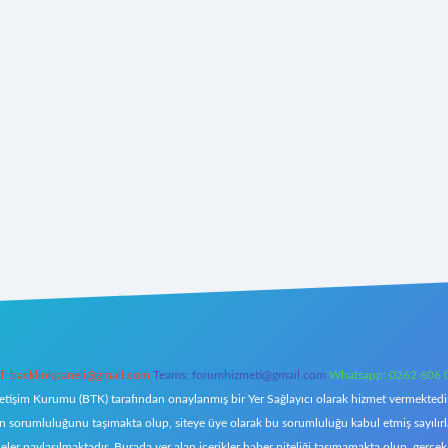
l:
backlinkpaneli@gmail.com
Teams:
forumhizmeti@gmail.com
Whatsapp: 0262 606 
letişim Kurumu (BTK) tarafından onaylanmış bir Yer Sağlayıcı olarak hizmet vermektedir.
orumluluğunu taşımakta olup, siteye üye olarak bu sorumluluğu kabul etmiş sayılırlar. 
eler paylaşılmaktadır. Burada yer alan içerikler haber niteliği taşımamakta olup, ger