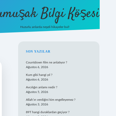
umuşak Bilgi Köşesi
Huzurlu anlarda neşeli hikayeler bul!
hiltonbet güncel giriş
https://tuli
SIDEBAR
SON YAZILAR
Countdown film ne anlatıyor ?
Ağustos 6, 2026
Kum gibi hangi yıl ?
Ağustos 6, 2026
Avcılığın anlamı nedir ?
Ağustos 5, 2026
Allah’ın verdiğini kim engelleyemez ?
Ağustos 3, 2026
89T hangi duraklardan geçiyor ?