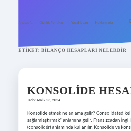
Anasayfa
Gizlilik Politikası
Yasal Uyarı
Hakkımızda
ETIKET:
BILANÇO HESAPLARI NELERDIR
KONSOLIDE HESA
Tarih: Aralık 23, 2024
Konsolide etmek ne anlama gelir? Consolidated kel
sağlamlaştırmak” anlamına gelir. Fransızcadan İngil
(consolidér) anlamında kullanılır. Konsolide ve ko