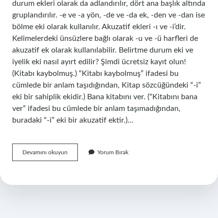
durum ekleri olarak da adlandırılır, dört ana başlık altında
gruplandırılır. -e ve -a yön, -de ve -da ek, -den ve -dan ise
bölme eki olarak kullanılır. Akuzatif ekleri -ı ve -i’dir.
Kelimelerdeki ünsüzlere bağlı olarak -u ve -ü harfleri de
akuzatif ek olarak kullanılabilir. Belirtme durum eki ve
iyelik eki nasıl ayırt edilir? Şimdi ücretsiz kayıt olun!
(Kitabı kaybolmuş.) “Kitabı kaybolmuş” ifadesi bu
cümlede bir anlam taşıdığından, Kitap sözcüğündeki “-i”
eki bir sahiplik ekidir.) Bana kitabını ver. (“Kitabını bana
ver” ifadesi bu cümlede bir anlam taşımadığından,
buradaki “-i” eki bir akuzatif ektir.)…
Durum
Devamını okuyun
Yorum Bırak
Eki
Nasıl
Anlaşılır