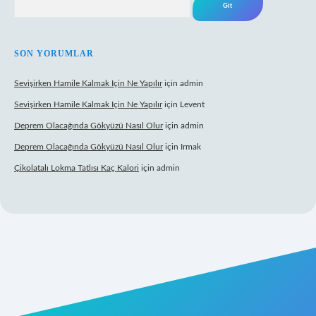
SON YORUMLAR
Sevişirken Hamile Kalmak Için Ne Yapılır
için
admin
Sevişirken Hamile Kalmak Için Ne Yapılır
için
Levent
Deprem Olacağında Gökyüzü Nasıl Olur
için
admin
Deprem Olacağında Gökyüzü Nasıl Olur
için
Irmak
Çikolatalı Lokma Tatlısı Kaç Kalori
için
admin
ttps://tulipbett.net/