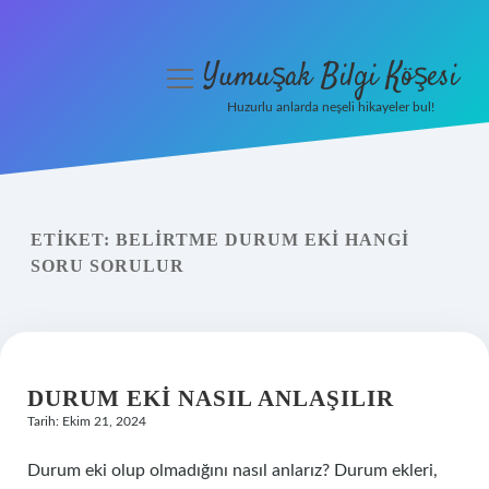
Yumuşak Bilgi Köşesi
menüyü
aç
Huzurlu anlarda neşeli hikayeler bul!
Anasayfa
Gizlilik Politikası
ETIKET:
BELIRTME DURUM EKI HANGI
Yasal Uyarı
SORU SORULUR
Hakkımızda
DURUM EKI NASIL ANLAŞILIR
Tarih: Ekim 21, 2024
Durum eki olup olmadığını nasıl anlarız? Durum ekleri,