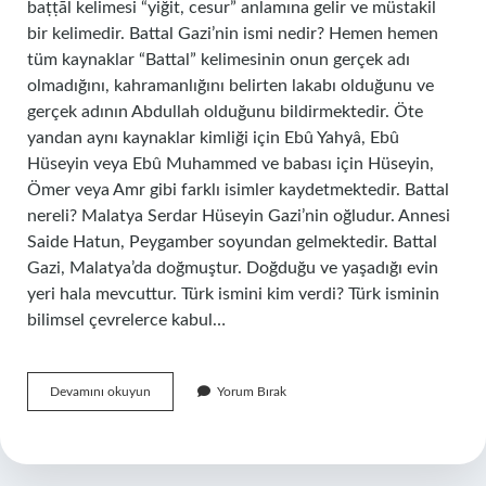
baṭṭāl kelimesi “yiğit, cesur” anlamına gelir ve müstakil
bir kelimedir. Battal Gazi’nin ismi nedir? Hemen hemen
tüm kaynaklar “Battal” kelimesinin onun gerçek adı
olmadığını, kahramanlığını belirten lakabı olduğunu ve
gerçek adının Abdullah olduğunu bildirmektedir. Öte
yandan aynı kaynaklar kimliği için Ebû Yahyâ, Ebû
Hüseyin veya Ebû Muhammed ve babası için Hüseyin,
Ömer veya Amr gibi farklı isimler kaydetmektedir. Battal
nereli? Malatya Serdar Hüseyin Gazi’nin oğludur. Annesi
Saide Hatun, Peygamber soyundan gelmektedir. Battal
Gazi, Malatya’da doğmuştur. Doğduğu ve yaşadığı evin
yeri hala mevcuttur. Türk ismini kim verdi? Türk isminin
bilimsel çevrelerce kabul…
Battal
Devamını okuyun
Yorum Bırak
Ismi
Nereden
Gelmektedir