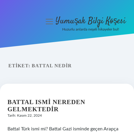
Yumuşak Bilgi Köşesi
menüyü
aç
Huzurlu anlarda neşeli hikayeler bul!
Anasayfa
Gizlilik Politikası
ETIKET:
BATTAL NEDIR
Yasal Uyarı
Hakkımızda
BATTAL ISMI NEREDEN
GELMEKTEDIR
Tarih: Kasım 22, 2024
Battal Türk ismi mi? Battal Gazi isminde geçen Arapça