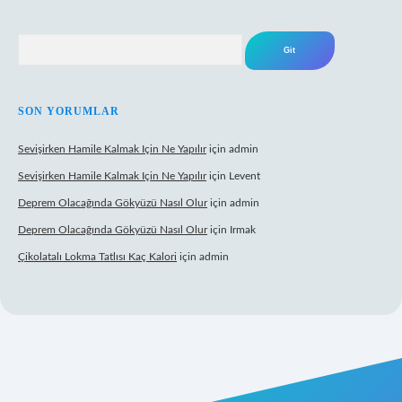
Arama
SON YORUMLAR
Sevişirken Hamile Kalmak Için Ne Yapılır
için
admin
Sevişirken Hamile Kalmak Için Ne Yapılır
için
Levent
Deprem Olacağında Gökyüzü Nasıl Olur
için
admin
Deprem Olacağında Gökyüzü Nasıl Olur
için
Irmak
Çikolatalı Lokma Tatlısı Kaç Kalori
için
admin
ttps://tulipbett.net/