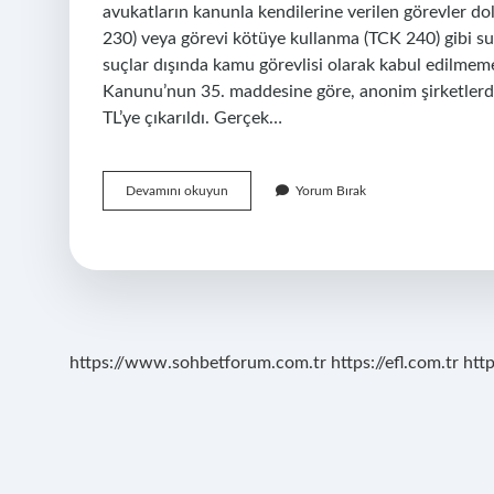
avukatların kanunla kendilerine verilen görevler do
230) veya görevi kötüye kullanma (TCK 240) gibi su
suçlar dışında kamu görevlisi olarak kabul edilmeme
Kanunu’nun 35. maddesine göre, anonim şirketlerde
TL’ye çıkarıldı. Gerçek…
Baro
Devamını okuyun
Yorum Bırak
Çalışanları
Memur
Mu
https://www.sohbetforum.com.tr
https://efl.com.tr
htt