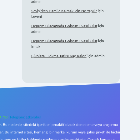
admin
Sevişirken Hamile Kalmak Için Ne Yapılır
için
Levent
Deprem Olacağında Gökyüzü Nasıl Olur
için
admin
Deprem Olacağında Gökyüzü Nasıl Olur
için
Irmak
Çikolatalı Lokma Tatlısı Kaç Kalori
için
admin
0 726
Telegram: @karabul
 Bu nedenle, sitedeki içerikleri proaktif olarak denetleme veya araştırma
Bu internet sitesi, herhangi bir marka, kurum veya şahıs şirketi ile hiçbir
çek kurum ve kişiler hakkında paylaşım yapılmamaktadır. Gerçek kurum ve