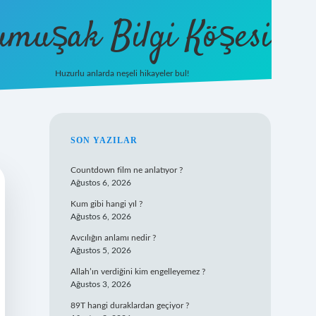
umuşak Bilgi Köşesi
Huzurlu anlarda neşeli hikayeler bul!
hiltonbet güncel giriş
https://tuli
SIDEBAR
SON YAZILAR
Countdown film ne anlatıyor ?
Ağustos 6, 2026
Kum gibi hangi yıl ?
Ağustos 6, 2026
Avcılığın anlamı nedir ?
Ağustos 5, 2026
Allah’ın verdiğini kim engelleyemez ?
Ağustos 3, 2026
89T hangi duraklardan geçiyor ?