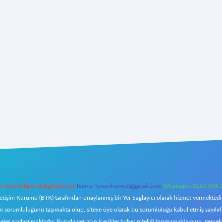
l:
backlinkpaneli@gmail.com
Teams:
forumhizmeti@gmail.com
Whatsapp: 0262 606 
letişim Kurumu (BTK) tarafından onaylanmış bir Yer Sağlayıcı olarak hizmet vermektedir.
orumluluğunu taşımakta olup, siteye üye olarak bu sorumluluğu kabul etmiş sayılırlar. 
eler paylaşılmaktadır. Burada yer alan içerikler haber niteliği taşımamakta olup, ger