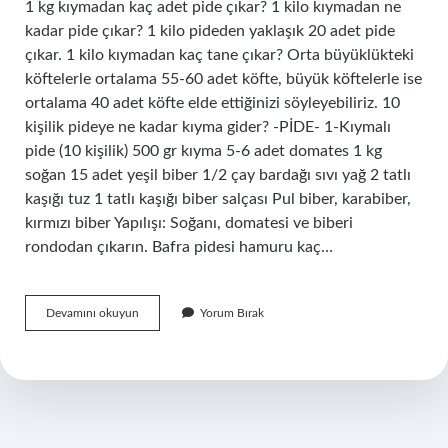
1 kg kıymadan kaç adet pide çıkar? 1 kilo kıymadan ne
kadar pide çıkar? 1 kilo pideden yaklaşık 20 adet pide
çıkar. 1 kilo kıymadan kaç tane çıkar? Orta büyüklükteki
köftelerle ortalama 55-60 adet köfte, büyük köftelerle ise
ortalama 40 adet köfte elde ettiğinizi söyleyebiliriz. 10
kişilik pideye ne kadar kıyma gider? -PİDE- 1-Kıymalı
pide (10 kişilik) 500 gr kıyma 5-6 adet domates 1 kg
soğan 15 adet yeşil biber 1/2 çay bardağı sıvı yağ 2 tatlı
kaşığı tuz 1 tatlı kaşığı biber salçası Pul biber, karabiber,
kırmızı biber Yapılışı: Soğanı, domatesi ve biberi
rondodan çıkarın. Bafra pidesi hamuru kaç…
1
Devamını okuyun
Yorum Bırak
Kilo
Kıymadan
Kaç
Tane
Bafra
Pidesi
Çıkar