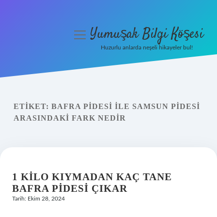
Yumuşak Bilgi Köşesi
menüyü
aç
Huzurlu anlarda neşeli hikayeler bul!
Anasayfa
Gizlilik Politikası
ETIKET:
BAFRA PIDESI ILE SAMSUN PIDESI
Yasal Uyarı
ARASINDAKI FARK NEDIR
Hakkımızda
1 KILO KIYMADAN KAÇ TANE
BAFRA PIDESI ÇIKAR
Tarih: Ekim 28, 2024