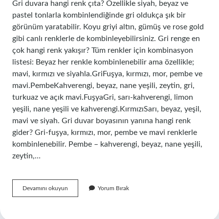
Gri duvara hangi renk çıta? Özellikle siyah, beyaz ve
pastel tonlarla kombinlendiğinde gri oldukça şık bir
görünüm yaratabilir. Koyu griyi altın, gümüş ve rose gold
gibi canlı renklerle de kombinleyebilirsiniz. Gri renge en
çok hangi renk yakışır? Tüm renkler için kombinasyon
listesi: Beyaz her renkle kombinlenebilir ama özellikle;
mavi, kırmızı ve siyahla.GriFuşya, kırmızı, mor, pembe ve
mavi.PembeKahverengi, beyaz, nane yeşili, zeytin, gri,
turkuaz ve açık mavi.FuşyaGri, sarı-kahverengi, limon
yeşili, nane yeşili ve kahverengi.KırmızıSarı, beyaz, yeşil,
mavi ve siyah. Gri duvar boyasının yanına hangi renk
gider? Gri-fuşya, kırmızı, mor, pembe ve mavi renklerle
kombinlenebilir. Pembe – kahverengi, beyaz, nane yeşili,
zeytin,…
Gri
Devamını okuyun
Yorum Bırak
Duvara
Hangi
Renk