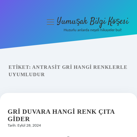
Yumuşak Bilgi Köşesi
menüyü
aç
Huzurlu anlarda neşeli hikayeler bul!
Anasayfa
Gizlilik Politikası
ETIKET:
ANTRASIT GRI HANGI RENKLERLE
Yasal Uyarı
UYUMLUDUR
Hakkımızda
GRI DUVARA HANGI RENK ÇITA
GIDER
Tarih: Eylül 28, 2024