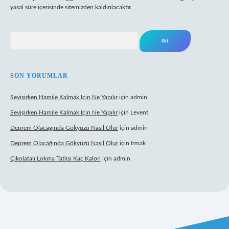
yasal süre içerisinde sitemizden kaldırılacaktır.
Arama
SON YORUMLAR
Sevişirken Hamile Kalmak Için Ne Yapılır
için
admin
Sevişirken Hamile Kalmak Için Ne Yapılır
için
Levent
Deprem Olacağında Gökyüzü Nasıl Olur
için
admin
Deprem Olacağında Gökyüzü Nasıl Olur
için
Irmak
Çikolatalı Lokma Tatlısı Kaç Kalori
için
admin
ttps://tulipbett.net/