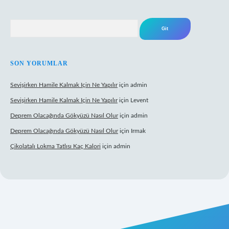
Arama
SON YORUMLAR
Sevişirken Hamile Kalmak Için Ne Yapılır
için
admin
Sevişirken Hamile Kalmak Için Ne Yapılır
için
Levent
Deprem Olacağında Gökyüzü Nasıl Olur
için
admin
Deprem Olacağında Gökyüzü Nasıl Olur
için
Irmak
Çikolatalı Lokma Tatlısı Kaç Kalori
için
admin
ttps://tulipbett.net/