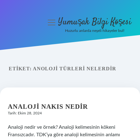
Yumuşak Bilgi Köşesi
menüyü
aç
Huzurlu anlarda neşeli hikayeler bul!
Anasayfa
Gizlilik Politikası
ETIKET:
ANOLOJI TÜRLERI NELERDIR
Yasal Uyarı
Hakkımızda
ANALOJI NAKIS NEDIR
Tarih: Ekim 28, 2024
Analoji nedir ve örnek? Analoji kelimesinin kökeni
Fransızcadır. TDK’ya göre analoji kelimesinin anlamı