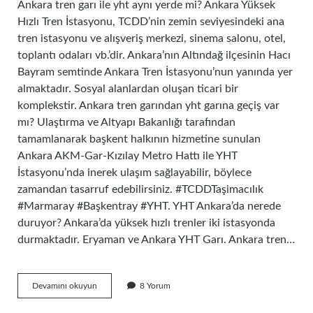
Ankara tren garı ile yht aynı yerde mi? Ankara Yüksek
Hızlı Tren İstasyonu, TCDD’nin zemin seviyesindeki ana
tren istasyonu ve alışveriş merkezi, sinema salonu, otel,
toplantı odaları vb.’dir. Ankara’nın Altındağ ilçesinin Hacı
Bayram semtinde Ankara Tren İstasyonu’nun yanında yer
almaktadır. Sosyal alanlardan oluşan ticari bir
komplekstir. Ankara tren garından yht garına geçiş var
mı? Ulaştırma ve Altyapı Bakanlığı tarafından
tamamlanarak başkent halkının hizmetine sunulan
Ankara AKM-Gar-Kızılay Metro Hattı ile YHT
İstasyonu’nda inerek ulaşım sağlayabilir, böylece
zamandan tasarruf edebilirsiniz. #TCDDTaşimacılık
#Marmaray #Başkentray #YHT. YHT Ankara’da nerede
duruyor? Ankara’da yüksek hızlı trenler iki istasyonda
durmaktadır. Eryaman ve Ankara YHT Garı. Ankara tren…
Ankara
Devamını okuyun
8 Yorum
Tren
Garı