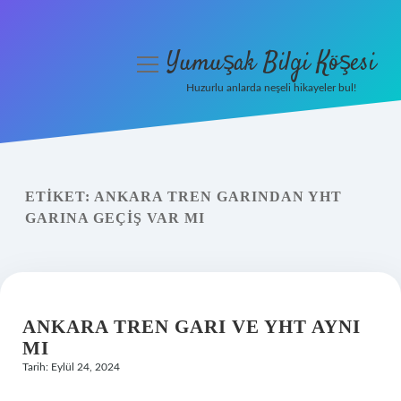
Yumuşak Bilgi Köşesi
menüyü
aç
Huzurlu anlarda neşeli hikayeler bul!
Anasayfa
Gizlilik Politikası
ETIKET:
ANKARA TREN GARINDAN YHT
Yasal Uyarı
GARINA GEÇIŞ VAR MI
Hakkımızda
ANKARA TREN GARI VE YHT AYNI
MI
Tarih: Eylül 24, 2024