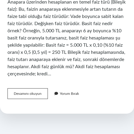
Anapara üzerinden hesaplanan en temel faiz türü (Bileşik
faiz): Bu, faizin anaparaya eklenmesiyle artan tutarın da
faize tabi olduğu faiz türüdür: Vade boyunca sabit kalan
faiz türüdür. Değişken faiz türüdür. Basit faiz nedir
örnek? Örneğin, 5.000 TL anaparayı 6 ay boyunca %10
basit faiz oranıyla tutarsanız, basit faiz hesaplaması şu
şekilde yapılabilir: Basit faiz = 5.000 TL x 0,10 (%10 faiz
oranı) x 0,5 (0,5 yıl) = 250 TL Bileşik faiz hesaplamasında,
faiz tutarı anaparaya eklenir ve faiz, sonraki dönemlerde
hesaplanır. Akdi faiz günlük mü? Akdi faiz hesaplaması
çerçevesinde; kredi…
Temel
Devamını okuyun
Yorum Bırak
Faiz
Nedir