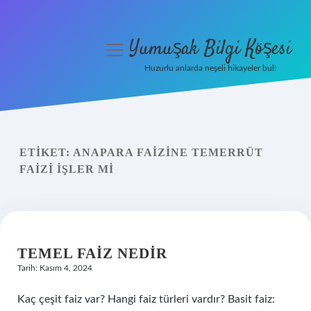
Yumuşak Bilgi Köşesi
menüyü
aç
Huzurlu anlarda neşeli hikayeler bul!
Anasayfa
Gizlilik Politikası
ETIKET:
ANAPARA FAIZINE TEMERRÜT
Yasal Uyarı
FAIZI IŞLER MI
Hakkımızda
TEMEL FAIZ NEDIR
Tarih: Kasım 4, 2024
Kaç çeşit faiz var? Hangi faiz türleri vardır? Basit faiz: