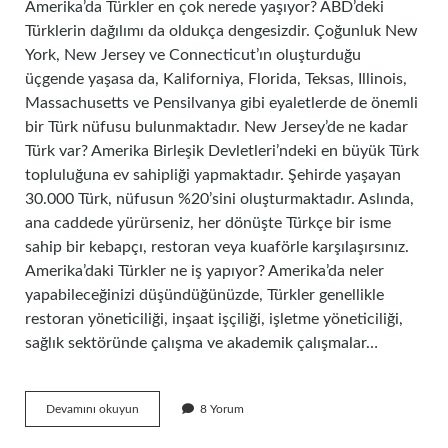
Amerika’da Türkler en çok nerede yaşıyor? ABD’deki
Türklerin dağılımı da oldukça dengesizdir. Çoğunluk New
York, New Jersey ve Connecticut’ın oluşturduğu
üçgende yaşasa da, Kaliforniya, Florida, Teksas, Illinois,
Massachusetts ve Pensilvanya gibi eyaletlerde de önemli
bir Türk nüfusu bulunmaktadır. New Jersey’de ne kadar
Türk var? Amerika Birleşik Devletleri’ndeki en büyük Türk
topluluğuna ev sahipliği yapmaktadır. Şehirde yaşayan
30.000 Türk, nüfusun %20’sini oluşturmaktadır. Aslında,
ana caddede yürürseniz, her dönüşte Türkçe bir isme
sahip bir kebapçı, restoran veya kuaförle karşılaşırsınız.
Amerika’daki Türkler ne iş yapıyor? Amerika’da neler
yapabileceğinizi düşündüğünüzde, Türkler genellikle
restoran yöneticiliği, inşaat işçiliği, işletme yöneticiliği,
sağlık sektöründe çalışma ve akademik çalışmalar…
Amerikada
Devamını okuyun
8 Yorum
Türkler
En