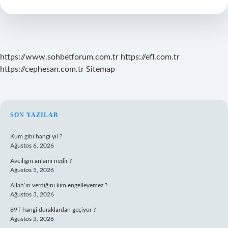
Çok
Nerede
Yaşar
https://www.sohbetforum.com.tr
https://efl.com.tr
https://cephesan.com.tr
Sitemap
SIDEBAR
SON YAZILAR
Kum gibi hangi yıl ?
Ağustos 6, 2026
Avcılığın anlamı nedir ?
Ağustos 5, 2026
Allah’ın verdiğini kim engelleyemez ?
Ağustos 3, 2026
89T hangi duraklardan geçiyor ?
Ağustos 3, 2026