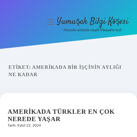
Yumuşak Bilgi Köşesi
menüyü
aç
Huzurlu anlarda neşeli hikayeler bul!
Anasayfa
Gizlilik Politikası
ETIKET:
AMERIKADA BIR IŞÇININ AYLIĞI
Yasal Uyarı
NE KADAR
Hakkımızda
AMERIKADA TÜRKLER EN ÇOK
NEREDE YAŞAR
Tarih: Eylül 22, 2024