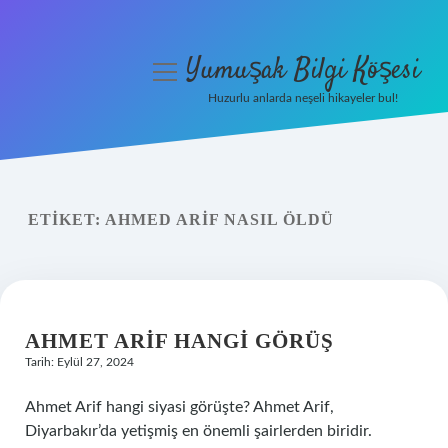
Yumuşak Bilgi Köşesi
menüyü
aç
Huzurlu anlarda neşeli hikayeler bul!
Anasayfa
Gizlilik Politikası
ETIKET:
AHMED ARIF NASIL ÖLDÜ
Yasal Uyarı
Hakkımızda
AHMET ARIF HANGI GÖRÜŞ
Tarih: Eylül 27, 2024
Ahmet Arif hangi siyasi görüşte? Ahmet Arif,
Diyarbakır’da yetişmiş en önemli şairlerden biridir.