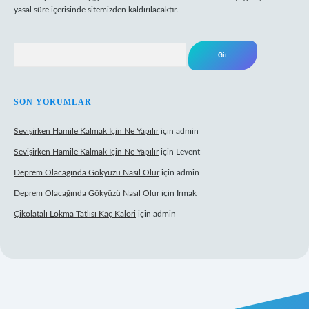
yasal süre içerisinde sitemizden kaldırılacaktır.
Arama
SON YORUMLAR
Sevişirken Hamile Kalmak Için Ne Yapılır
için
admin
Sevişirken Hamile Kalmak Için Ne Yapılır
için
Levent
Deprem Olacağında Gökyüzü Nasıl Olur
için
admin
Deprem Olacağında Gökyüzü Nasıl Olur
için
Irmak
Çikolatalı Lokma Tatlısı Kaç Kalori
için
admin
ttps://tulipbett.net/