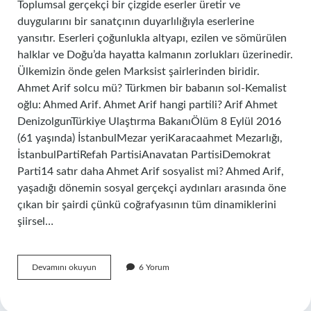
Toplumsal gerçekçi bir çizgide eserler üretir ve
duygularını bir sanatçının duyarlılığıyla eserlerine
yansıtır. Eserleri çoğunlukla altyapı, ezilen ve sömürülen
halklar ve Doğu’da hayatta kalmanın zorlukları üzerinedir.
Ülkemizin önde gelen Marksist şairlerinden biridir.
Ahmet Arif solcu mü? Türkmen bir babanın sol-Kemalist
oğlu: Ahmed Arif. Ahmet Arif hangi partili? Arif Ahmet
DenizolgunTürkiye Ulaştırma BakanıÖlüm 8 Eylül 2016
(61 yaşında) İstanbulMezar yeriKaracaahmet Mezarlığı,
İstanbulPartiRefah PartisiAnavatan PartisiDemokrat
Parti14 satır daha Ahmet Arif sosyalist mi? Ahmed Arif,
yaşadığı dönemin sosyal gerçekçi aydınları arasında öne
çıkan bir şairdi çünkü coğrafyasının tüm dinamiklerini
şiirsel…
Ahmet
Devamını okuyun
6 Yorum
Arif
Hangi
Görüş