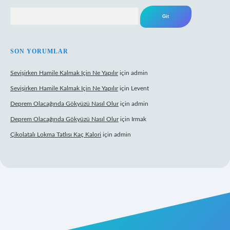
Arama
SON YORUMLAR
Sevişirken Hamile Kalmak Için Ne Yapılır
için
admin
Sevişirken Hamile Kalmak Için Ne Yapılır
için
Levent
Deprem Olacağında Gökyüzü Nasıl Olur
için
admin
Deprem Olacağında Gökyüzü Nasıl Olur
için
Irmak
Çikolatalı Lokma Tatlısı Kaç Kalori
için
admin
ttps://tulipbett.net/