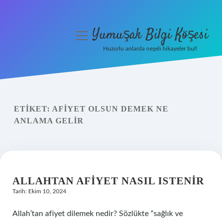
Yumuşak Bilgi Köşesi
menüyü
aç
Huzurlu anlarda neşeli hikayeler bul!
Anasayfa
Gizlilik Politikası
ETIKET:
AFIYET OLSUN DEMEK NE
Yasal Uyarı
ANLAMA GELIR
Hakkımızda
ALLAHTAN AFIYET NASIL ISTENIR
Tarih: Ekim 10, 2024
Allah’tan afiyet dilemek nedir? Sözlükte “sağlık ve