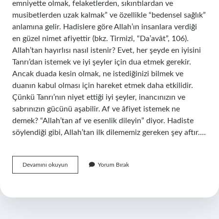
emniyette olmak, felaketlerden, sıkıntılardan ve
musibetlerden uzak kalmak” ve özellikle “bedensel sağlık”
anlamına gelir. Hadislere göre Allah’ın insanlara verdiği
en güzel nimet afiyettir (bkz. Tirmizî, “Da’avât”, 106).
Allah’tan hayırlısı nasıl istenir? Evet, her şeyde en iyisini
Tanrı’dan istemek ve iyi şeyler için dua etmek gerekir.
Ancak duada kesin olmak, ne istediğinizi bilmek ve
duanın kabul olması için hareket etmek daha etkilidir.
Çünkü Tanrı’nın niyet ettiği iyi şeyler, inancınızın ve
sabrınızın gücünü aşabilir. Af ve âfiyet istemek ne
demek? “Allah’tan af ve esenlik dileyin” diyor. Hadiste
söylendiği gibi, Allah’tan ilk dilememiz gereken şey aftır.…
Allahtan
Devamını okuyun
Yorum Bırak
Afiyet
Nasıl
Istenir