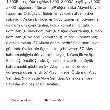
1.300Binbaşı/YarbayAlay1.300–3.000AlbayTugay3.000–
5.000Tuğgeneral/Tümamiral9 diğer hatlar Alaymi büyük
tugay mı? O tugay birliğinin en yüksek rütbeli askeri
subayıdır. Askeri birlikler en küçüğünden en büyüğüne
doğru takım komutanlığı, bölük komutanlığı, tabur
komutanlığı, alay komutanlığı, tugay komutanlığı, tümen
komutanlığı, kolordu komutanlığı ve ordu komutanlığı
olarak sıralanır. 57 Alayın önemi nedir? Saldırının ilk on
gününde üyelerinin üçte ikisini şehit veren 57. Alay,
kahramanlığıyla dünya tarihine geçti. Gençlik ve Spor
Bakanlığı öncülüğünde, Çanakkale zaferinde büyük
kahramanlık gösteren 57. Alay’ın anısına bir vefa
yürüyüşü düzenlendi. 57 Alayın Hepsi Öldü mü? Alay
Şehitliği. 57. Piyade Alayı Şehitliği, Çanakkale Kara
Savaşları’nın başlangıcı sayılan…
Alayın
Devamını okuyun
Yorum Bırak
Büyüğü
Nedir