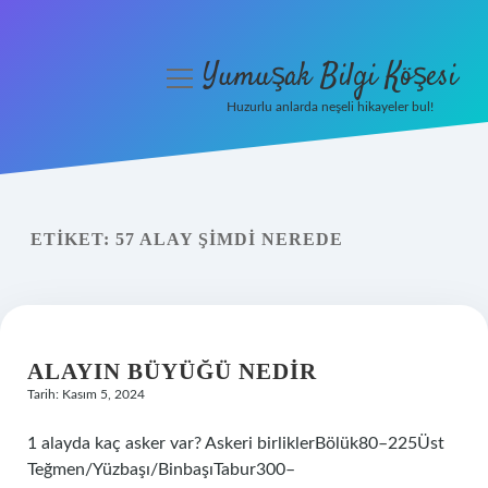
Yumuşak Bilgi Köşesi
menüyü
aç
Huzurlu anlarda neşeli hikayeler bul!
Anasayfa
Gizlilik Politikası
ETIKET:
57 ALAY ŞIMDI NEREDE
Yasal Uyarı
Hakkımızda
ALAYIN BÜYÜĞÜ NEDIR
Tarih: Kasım 5, 2024
1 alayda kaç asker var? Askeri birliklerBölük80–225Üst
Teğmen/Yüzbaşı/BinbaşıTabur300–