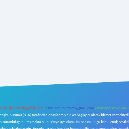
l:
backlinkpaneli@gmail.com
Teams:
forumhizmeti@gmail.com
Whatsapp: 0262 606 
letişim Kurumu (BTK) tarafından onaylanmış bir Yer Sağlayıcı olarak hizmet vermektedir.
orumluluğunu taşımakta olup, siteye üye olarak bu sorumluluğu kabul etmiş sayılırlar. 
eler paylaşılmaktadır. Burada yer alan içerikler haber niteliği taşımamakta olup, ger