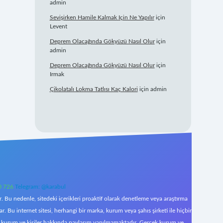
admin
Sevişirken Hamile Kalmak Için Ne Yapılır
için
Levent
Deprem Olacağında Gökyüzü Nasıl Olur
için
admin
Deprem Olacağında Gökyüzü Nasıl Olur
için
Irmak
Çikolatalı Lokma Tatlısı Kaç Kalori
için
admin
0 726
Telegram: @karabul
 Bu nedenle, sitedeki içerikleri proaktif olarak denetleme veya araştırma
Bu internet sitesi, herhangi bir marka, kurum veya şahıs şirketi ile hiçbir
çek kurum ve kişiler hakkında paylaşım yapılmamaktadır. Gerçek kurum ve