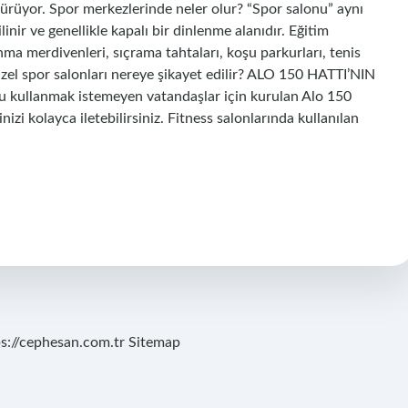
rdürüyor. Spor merkezlerinde neler olur? “Spor salonu” aynı
nir ve genellikle kapalı bir dinlenme alanıdır. Eğitim
anma merdivenleri, sıçrama tahtaları, koşu parkurları, tenis
 Özel spor salonları nereye şikayet edilir? ALO 150 HATTI’NIN
ullanmak istemeyen vatandaşlar için kurulan Alo 150
inizi kolayca iletebilirsiniz. Fitness salonlarında kullanılan
ps://cephesan.com.tr
Sitemap