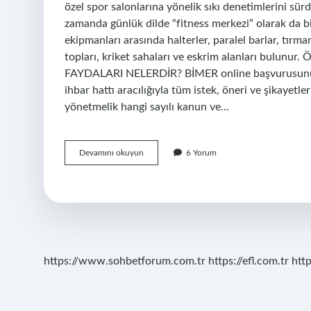
özel spor salonlarına yönelik sıkı denetimlerini sü
zamanda günlük dilde “fitness merkezi” olarak da bili
ekipmanları arasında halterler, paralel barlar, tırm
topları, kriket sahaları ve eskrim alanları bulunur.
FAYDALARI NELERDİR? BİMER online başvurusunu k
ihbar hattı aracılığıyla tüm istek, öneri ve şikayetler
yönetmelik hangi sayılı kanun ve…
Spor
Devamını okuyun
6 Yorum
Salonları
Ses
Yalıtımı
Gerektiren
Mekanlar
Mıdır
https://www.sohbetforum.com.tr
https://efl.com.tr
htt