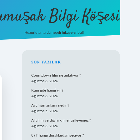
umuşak Bilgi Köşesi
Huzurlu anlarda neşeli hikayeler bul!
hiltonbet güncel giriş
https://tu
SIDEBAR
SON YAZILAR
Countdown film ne anlatıyor ?
Ağustos 6, 2026
Kum gibi hangi yıl ?
Ağustos 6, 2026
Avcılığın anlamı nedir ?
Ağustos 5, 2026
Allah’ın verdiğini kim engelleyemez ?
Ağustos 3, 2026
89T hangi duraklardan geçiyor ?