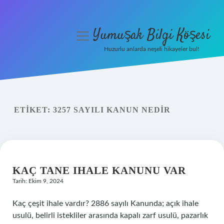
Yumuşak Bilgi Köşesi
menüyü
aç
Huzurlu anlarda neşeli hikayeler bul!
Anasayfa
Gizlilik Politikası
ETIKET:
3257 SAYILI KANUN NEDIR
Yasal Uyarı
Hakkımızda
KAÇ TANE IHALE KANUNU VAR
Tarih: Ekim 9, 2024
Kaç çeşit ihale vardır? 2886 sayılı Kanunda; açık ihale
usulü, belirli istekliler arasında kapalı zarf usulü, pazarlık