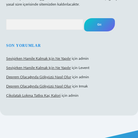
yasal süre içerisinde sitemizden kaldırılacaktır.
Arama
SON YORUMLAR
Sevişirken Hamile Kalmak Için Ne Yapılır
için
admin
Sevişirken Hamile Kalmak Için Ne Yapılır
için
Levent
Deprem Olacağında Gökyüzü Nasıl Olur
için
admin
Deprem Olacağında Gökyüzü Nasıl Olur
için
Irmak
Çikolatalı Lokma Tatlısı Kaç Kalori
için
admin
ttps://tulipbett.net/