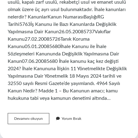
usulü, kapalı zarf usulü, rekabetçi usul ve emanet usulü
olmak üzere üç ayrı usul bulunmaktadır. İhale kanunları
nelerdir? KanunlarKanun NumarasıBaşlığıRG
Tarihi5763İş Kanunu ile Bazı Kanunlarda Değişiklik
Yapılmasına Dair Kanun26.05.20085737Vakıflar
Kanunu27.02.20085726Tanık Koruma
Kanunu05.01.20085680İhale Kanunu ile İhale
Sözleşmeleri Kanununda Değişiklik Yapılmasına Dair
Kanun07.06.20085680 İhale kanunu kaç kez değişti
2024? İhale Kanununa İlişkin 11 Yönetmelikte Değişiklik
Yapılmasına Dair Yönetmelik 18 Mayıs 2024 tarihli ve
32550 sayılı Resmi Gazete’de yayımlandı. 4964 Sayılı
Kanun Nedir? Madde 1 – Bu Kanunun amacı; kamu
hukukuna tabi veya kamunun denetimi altında…
Kaç
Devamını okuyun
Yorum Bırak
Tane
Ihale
Kanunu