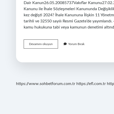
Dair Kanun26.05.20085737Vakıflar Kanunu27.02
Kanunu ile İhale Sözleşmeleri Kanununda Değişikl
kez değişti 2024? İhale Kanununa İlişkin 11 Yönetm
tarihli ve 32550 sayılı Resmi Gazete’de yayımland
kamu hukukuna tabi veya kamunun denetimi altın
Kaç
Devamını okuyun
Yorum Bırak
Tane
Ihale
Kanunu
Var
https://www.sohbetforum.com.tr
https://efl.com.tr
htt