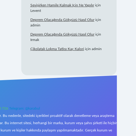
Sevişirken Hamile Kalmak Için Ne Yapılır
için
Levent
Deprem Olacağında Gökyüzü Nasıl Olur
için
admin
Deprem Olacağında Gökyüzü Nasıl Olur
için
Irmak
Çikolatalı Lokma Tatlısı Kaç Kalori
için
admin
0 726
Telegram: @karabul
 Bu nedenle, sitedeki içerikleri proaktif olarak denetleme veya araştırma
Bu internet sitesi, herhangi bir marka, kurum veya şahıs şirketi ile hiçbir
çek kurum ve kişiler hakkında paylaşım yapılmamaktadır. Gerçek kurum ve