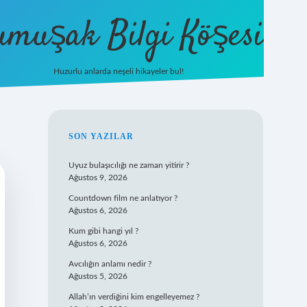
umuşak Bilgi Köşesi
Huzurlu anlarda neşeli hikayeler bul!
hiltonbet güncel giriş
https://tuli
SIDEBAR
SON YAZILAR
Uyuz bulaşıcılığı ne zaman yitirir ?
Ağustos 9, 2026
Countdown film ne anlatıyor ?
Ağustos 6, 2026
Kum gibi hangi yıl ?
Ağustos 6, 2026
Avcılığın anlamı nedir ?
Ağustos 5, 2026
Allah’ın verdiğini kim engelleyemez ?