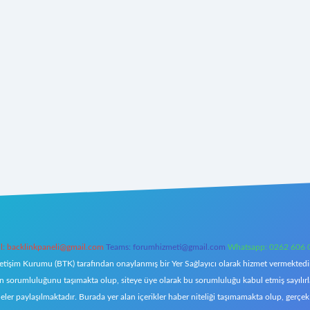
l:
backlinkpaneli@gmail.com
Teams:
forumhizmeti@gmail.com
Whatsapp: 0262 606 
letişim Kurumu (BTK) tarafından onaylanmış bir Yer Sağlayıcı olarak hizmet vermektedir.
orumluluğunu taşımakta olup, siteye üye olarak bu sorumluluğu kabul etmiş sayılırlar. 
eler paylaşılmaktadır. Burada yer alan içerikler haber niteliği taşımamakta olup, ger