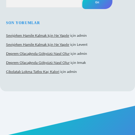
SON YORUMLAR
Sevişirken Hamile Kalmak Için Ne Yapılır
için
admin
Sevişirken Hamile Kalmak Için Ne Yapılır
için
Levent
Deprem Olacağında Gökyüzü Nasıl Olur
için
admin
Deprem Olacağında Gökyüzü Nasıl Olur
için
Irmak
Çikolatalı Lokma Tatlısı Kaç Kalori
için
admin
ttps://tulipbett.net/