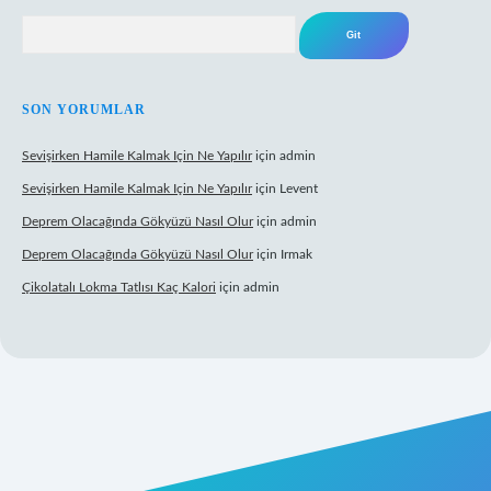
Arama
SON YORUMLAR
Sevişirken Hamile Kalmak Için Ne Yapılır
için
admin
Sevişirken Hamile Kalmak Için Ne Yapılır
için
Levent
Deprem Olacağında Gökyüzü Nasıl Olur
için
admin
Deprem Olacağında Gökyüzü Nasıl Olur
için
Irmak
Çikolatalı Lokma Tatlısı Kaç Kalori
için
admin
ttps://tulipbett.net/