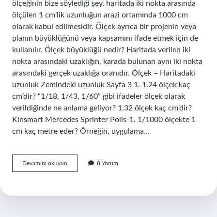
ölçeğinin bize söylediği şey, haritada iki nokta arasında
ölçülen 1 cm’lik uzunluğun arazi ortamında 1000 cm
olarak kabul edilmesidir. Ölçek ayrıca bir projenin veya
planın büyüklüğünü veya kapsamını ifade etmek için de
kullanılır. Ölçek büyüklüğü nedir? Haritada verilen iki
nokta arasındaki uzaklığın, karada bulunan aynı iki nokta
arasındaki gerçek uzaklığa oranıdır. Ölçek = Haritadaki
uzunluk Zemindeki uzunluk Sayfa 3 1. 1.24 ölçek kaç
cm’dir? “1/18, 1/43, 1/60” gibi ifadeler ölçek olarak
verildiğinde ne anlama geliyor? 1.32 ölçek kaç cm’dir?
Kinsmart Mercedes Sprinter Polis-1. 1/1000 ölçekte 1
cm kaç metre eder? Örneğin, uygulama…
Ölçek
Devamını okuyun
8 Yorum
Boyutu
Ne
Demek