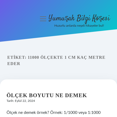
Yumuşak Bilgi Köşesi
menüyü
aç
Huzurlu anlarda neşeli hikayeler bul!
Anasayfa
Gizlilik Politikası
ETIKET:
11000 ÖLÇEKTE 1 CM KAÇ METRE
Yasal Uyarı
EDER
Hakkımızda
ÖLÇEK BOYUTU NE DEMEK
Tarih: Eylül 22, 2024
Ölçek ne demek örnek? Örnek: 1/1000 veya 1:1000