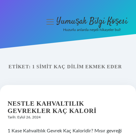
Yumuşak Bilgi Köşesi
menüyü
aç
Huzurlu anlarda neşeli hikayeler bul!
Anasayfa
Gizlilik Politikası
ETIKET:
1 SIMIT KAÇ DILIM EKMEK EDER
Yasal Uyarı
Hakkımızda
NESTLE KAHVALTILIK
GEVREKLER KAÇ KALORI
Tarih: Eylül 26, 2024
1 Kase Kahvaltılık Gevrek Kaç Kaloridir? Mısır gevreği