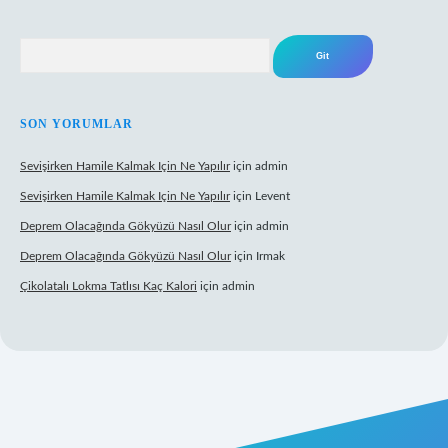
Arama
SON YORUMLAR
Sevişirken Hamile Kalmak Için Ne Yapılır
için
admin
Sevişirken Hamile Kalmak Için Ne Yapılır
için
Levent
Deprem Olacağında Gökyüzü Nasıl Olur
için
admin
Deprem Olacağında Gökyüzü Nasıl Olur
için
Irmak
Çikolatalı Lokma Tatlısı Kaç Kalori
için
admin
ttps://tulipbett.net/