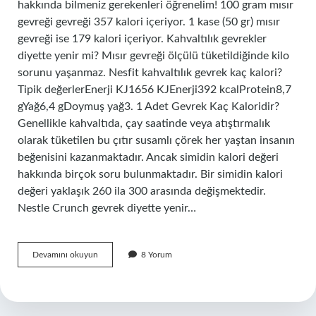
hakkında bilmeniz gerekenleri öğrenelim! 100 gram mısır
gevreği gevreği 357 kalori içeriyor. 1 kase (50 gr) mısır
gevreği ise 179 kalori içeriyor. Kahvaltılık gevrekler
diyette yenir mi? Mısır gevreği ölçülü tüketildiğinde kilo
sorunu yaşanmaz. Nesfit kahvaltılık gevrek kaç kalori?
Tipik değerlerEnerji KJ1656 KJEnerji392 kcalProtein8,7
gYağ6,4 gDoymuş yağ3. 1 Adet Gevrek Kaç Kaloridir?
Genellikle kahvaltıda, çay saatinde veya atıştırmalık
olarak tüketilen bu çıtır susamlı çörek her yaştan insanın
beğenisini kazanmaktadır. Ancak simidin kalori değeri
hakkında birçok soru bulunmaktadır. Bir simidin kalori
değeri yaklaşık 260 ila 300 arasında değişmektedir.
Nestle Crunch gevrek diyette yenir…
Nestle
Devamını okuyun
8 Yorum
Kahvaltılık
Gevrekler
Kaç
Kalori