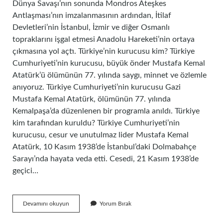
Dünya Savaşı’nın sonunda Mondros Ateşkes
Antlaşması’nın imzalanmasının ardından, İtilaf
Devletleri’nin İstanbul, İzmir ve diğer Osmanlı
topraklarını işgal etmesi Anadolu Hareketi’nin ortaya
çıkmasına yol açtı. Türkiye’nin kurucusu kim? Türkiye
Cumhuriyeti’nin kurucusu, büyük önder Mustafa Kemal
Atatürk’ü ölümünün 77. yılında saygı, minnet ve özlemle
anıyoruz. Türkiye Cumhuriyeti’nin kurucusu Gazi
Mustafa Kemal Atatürk, ölümünün 77. yılında
Kemalpaşa’da düzenlenen bir programla anıldı. Türkiye
kim tarafından kuruldu? Türkiye Cumhuriyeti’nin
kurucusu, cesur ve unutulmaz lider Mustafa Kemal
Atatürk, 10 Kasım 1938’de İstanbul’daki Dolmabahçe
Sarayı’nda hayata veda etti. Cesedi, 21 Kasım 1938’de
geçici…
Ülkemizi
Devamını okuyun
Yorum Bırak
Kim
Kurdu