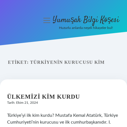
Yumuşak Bilgi Köşesi
menüyü
aç
Huzurlu anlarda neşeli hikayeler bul!
Anasayfa
Gizlilik Politikası
ETIKET:
TÜRKIYENIN KURUCUSU KIM
Yasal Uyarı
Hakkımızda
ÜLKEMIZI KIM KURDU
Tarih: Ekim 21, 2024
Türkiye’yi ilk kim kurdu? Mustafa Kemal Atatürk, Türkiye
Cumhuriyeti’nin kurucusu ve ilk cumhurbaşkanıdır. I.