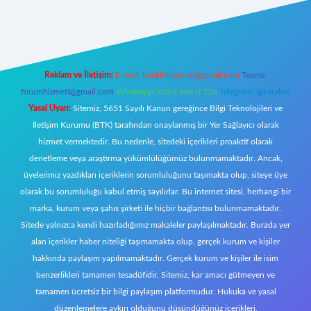
ttps://tulipbett.net/
Reklam ve İletişim:
E-mail:
backlinkpaneli@gmail.com
Teams:
forumhizmeti@gmail.com
Whatsapp: 0262 606 0 726
Telegram: @karabul
Yasal Uyarı:
Sitemiz, 5651 Sayılı Kanun gereğince Bilgi Teknolojileri ve
İletişim Kurumu (BTK) tarafından onaylanmış bir Yer Sağlayıcı olarak
hizmet vermektedir. Bu nedenle, sitedeki içerikleri proaktif olarak
denetleme veya araştırma yükümlülüğümüz bulunmamaktadır. Ancak,
üyelerimiz yazdıkları içeriklerin sorumluluğunu taşımakta olup, siteye üye
olarak bu sorumluluğu kabul etmiş sayılırlar. Bu internet sitesi, herhangi bir
marka, kurum veya şahıs şirketi ile hiçbir bağlantısı bulunmamaktadır.
Sitede yalnızca kendi hazırladığımız makaleler paylaşılmaktadır. Burada yer
alan içerikler haber niteliği taşımamakta olup, gerçek kurum ve kişiler
hakkında paylaşım yapılmamaktadır. Gerçek kurum ve kişiler ile isim
benzerlikleri tamamen tesadüfidir. Sitemiz, kar amacı gütmeyen ve
tamamen ücretsiz bir bilgi paylaşım platformudur. Hukuka ve yasal
düzenlemelere aykırı olduğunu düşündüğünüz içerikleri,