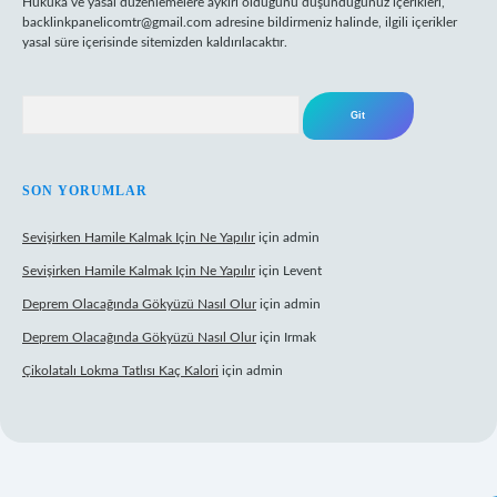
Hukuka ve yasal düzenlemelere aykırı olduğunu düşündüğünüz içerikleri,
backlinkpanelicomtr@gmail.com
adresine bildirmeniz halinde, ilgili içerikler
yasal süre içerisinde sitemizden kaldırılacaktır.
Arama
SON YORUMLAR
Sevişirken Hamile Kalmak Için Ne Yapılır
için
admin
Sevişirken Hamile Kalmak Için Ne Yapılır
için
Levent
Deprem Olacağında Gökyüzü Nasıl Olur
için
admin
Deprem Olacağında Gökyüzü Nasıl Olur
için
Irmak
Çikolatalı Lokma Tatlısı Kaç Kalori
için
admin