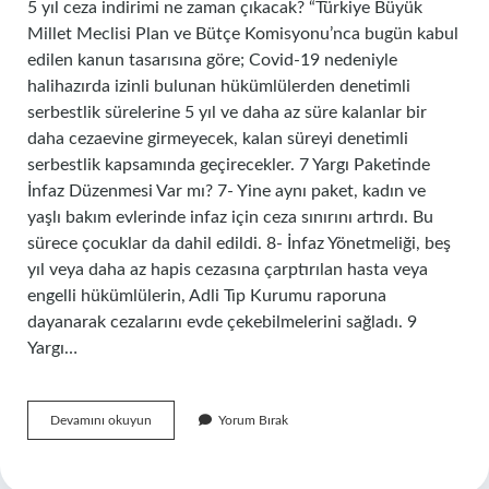
5 yıl ceza indirimi ne zaman çıkacak? “Türkiye Büyük
Millet Meclisi Plan ve Bütçe Komisyonu’nca bugün kabul
edilen kanun tasarısına göre; Covid-19 nedeniyle
halihazırda izinli bulunan hükümlülerden denetimli
serbestlik sürelerine 5 yıl ve daha az süre kalanlar bir
daha cezaevine girmeyecek, kalan süreyi denetimli
serbestlik kapsamında geçirecekler. 7 Yargı Paketinde
İnfaz Düzenmesi Var mı? 7- Yine aynı paket, kadın ve
yaşlı bakım evlerinde infaz için ceza sınırını artırdı. Bu
sürece çocuklar da dahil edildi. 8- İnfaz Yönetmeliği, beş
yıl veya daha az hapis cezasına çarptırılan hasta veya
engelli hükümlülerin, Adli Tıp Kurumu raporuna
dayanarak cezalarını evde çekebilmelerini sağladı. 9
Yargı…
Yeni
Devamını okuyun
Yorum Bırak
Yargı
Paketinde
Mahkumlara