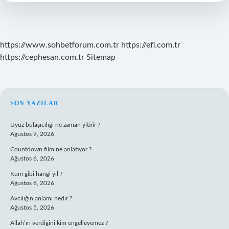
Ceza
Indirimi
Var
Mı
https://www.sohbetforum.com.tr
https://efl.com.tr
https://cephesan.com.tr
Sitemap
SIDEBAR
SON YAZILAR
Uyuz bulaşıcılığı ne zaman yitirir ?
Ağustos 9, 2026
Countdown film ne anlatıyor ?
Ağustos 6, 2026
Kum gibi hangi yıl ?
Ağustos 6, 2026
Avcılığın anlamı nedir ?
Ağustos 5, 2026
Allah’ın verdiğini kim engelleyemez ?