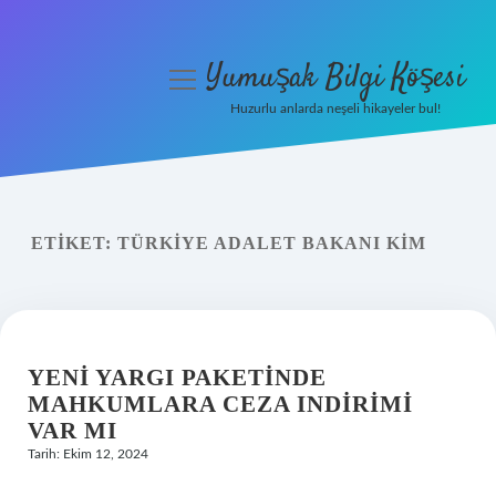
Yumuşak Bilgi Köşesi
menüyü
aç
Huzurlu anlarda neşeli hikayeler bul!
Anasayfa
Gizlilik Politikası
ETIKET:
TÜRKIYE ADALET BAKANI KIM
Yasal Uyarı
Hakkımızda
YENI YARGI PAKETINDE
MAHKUMLARA CEZA INDIRIMI
VAR MI
Tarih: Ekim 12, 2024