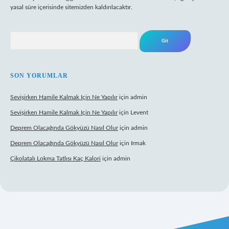
yasal süre içerisinde sitemizden kaldırılacaktır.
Arama
SON YORUMLAR
Sevişirken Hamile Kalmak Için Ne Yapılır
için
admin
Sevişirken Hamile Kalmak Için Ne Yapılır
için
Levent
Deprem Olacağında Gökyüzü Nasıl Olur
için
admin
Deprem Olacağında Gökyüzü Nasıl Olur
için
Irmak
Çikolatalı Lokma Tatlısı Kaç Kalori
için
admin
ttps://tulipbett.net/