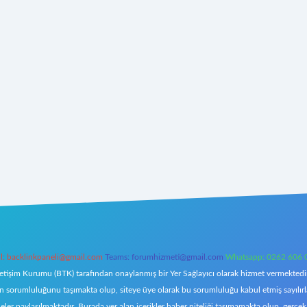
l:
backlinkpaneli@gmail.com
Teams:
forumhizmeti@gmail.com
Whatsapp: 0262 606 
letişim Kurumu (BTK) tarafından onaylanmış bir Yer Sağlayıcı olarak hizmet vermektedir.
orumluluğunu taşımakta olup, siteye üye olarak bu sorumluluğu kabul etmiş sayılırlar. 
eler paylaşılmaktadır. Burada yer alan içerikler haber niteliği taşımamakta olup, ger