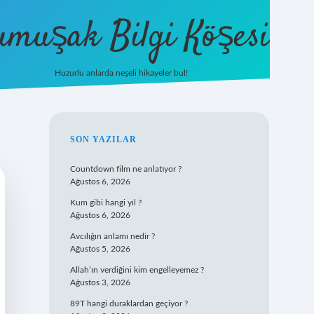
umuşak Bilgi Köşesi
Huzurlu anlarda neşeli hikayeler bul!
hiltonbet güncel giriş
https://tuli
SIDEBAR
SON YAZILAR
Countdown film ne anlatıyor ?
Ağustos 6, 2026
Kum gibi hangi yıl ?
Ağustos 6, 2026
Avcılığın anlamı nedir ?
Ağustos 5, 2026
Allah’ın verdiğini kim engelleyemez ?
Ağustos 3, 2026
89T hangi duraklardan geçiyor ?