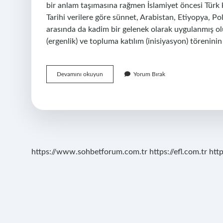
bir anlam taşımasına rağmen İslamiyet öncesi Türk 
Tarihi verilere göre sünnet, Arabistan, Etiyopya, Pol
arasında da kadim bir gelenek olarak uygulanmış ol
(ergenlik) ve topluma katılım (inisiyasyon) töreninin
Sünnet
Devamını okuyun
Yorum Bırak
Türk
Geleneği
Mi
https://www.sohbetforum.com.tr
https://efl.com.tr
htt