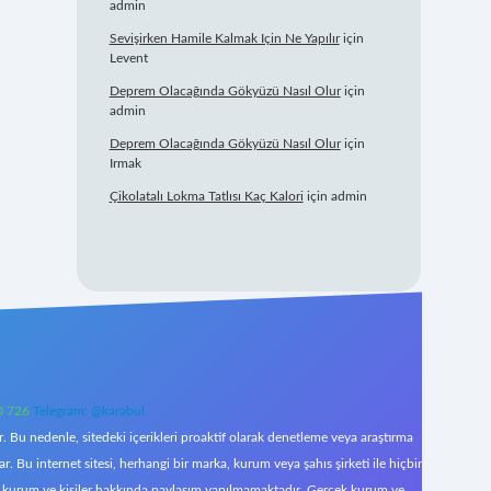
admin
Sevişirken Hamile Kalmak Için Ne Yapılır
için
Levent
Deprem Olacağında Gökyüzü Nasıl Olur
için
admin
Deprem Olacağında Gökyüzü Nasıl Olur
için
Irmak
Çikolatalı Lokma Tatlısı Kaç Kalori
için
admin
0 726
Telegram: @karabul
 Bu nedenle, sitedeki içerikleri proaktif olarak denetleme veya araştırma
Bu internet sitesi, herhangi bir marka, kurum veya şahıs şirketi ile hiçbir
çek kurum ve kişiler hakkında paylaşım yapılmamaktadır. Gerçek kurum ve