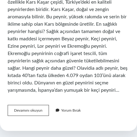
özellikle Kars Kaşar çeşidi, Türkiye’deki en kaliteli
peynirlerden biridir. Kars Kaşar, doğal ve zengin
aromasıyla bilinir. Bu peynir, yüksek rakımda ve serin bir
iklime sahip olan Kars bölgesinde üretilir. En sağlıklı
peynirler hangisi? Sağlık açısından tamamen doğal ve
katkı maddesi içermeyen Beyaz peynir, Keçi peyniri,
Ezine peyniri, Lor peyniri ve Ekremoğlu peyniri.
Ekremoğlu peynirinin coğrafi işaret tescili, tüm
peynirlerin sağlık açısından güvenle tüketilebilmesini
sağlar. Hangi peynir daha güzel? Olavidia adlı peynir, beş
kıtada 40’tan fazla ülkeden 4.079 oydan 103’ünü alarak
birinci oldu. Dünyanın en güzel peynirini seçme
yarışmasında, İspanya’dan yumuşak bir keçi peyniri…
En
Devamını okuyun
Yorum Bırak
Iyi
Peynir
Hangisi