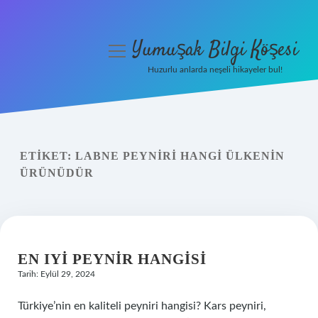
Yumuşak Bilgi Köşesi
menüyü
aç
Huzurlu anlarda neşeli hikayeler bul!
Anasayfa
Gizlilik Politikası
ETIKET:
LABNE PEYNIRI HANGI ÜLKENIN
Yasal Uyarı
ÜRÜNÜDÜR
Hakkımızda
EN IYI PEYNIR HANGISI
Tarih: Eylül 29, 2024
Türkiye’nin en kaliteli peyniri hangisi? Kars peyniri,