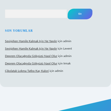
Arama
SON YORUMLAR
Sevişirken Hamile Kalmak Için Ne Yapılır
için
admin
Sevişirken Hamile Kalmak Için Ne Yapılır
için
Levent
Deprem Olacağında Gökyüzü Nasıl Olur
için
admin
Deprem Olacağında Gökyüzü Nasıl Olur
için
Irmak
Çikolatalı Lokma Tatlısı Kaç Kalori
için
admin
ttps://tulipbett.net/