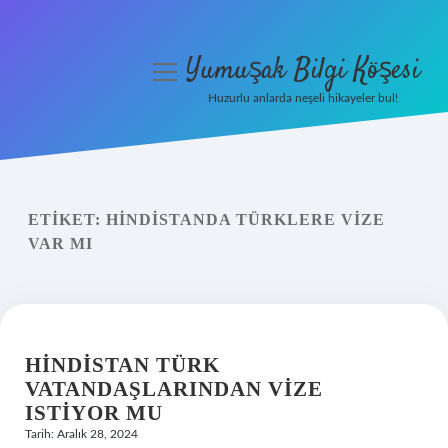
Yumuşak Bilgi Köşesi
menüyü
aç
Huzurlu anlarda neşeli hikayeler bul!
Anasayfa
Gizlilik Politikası
ETIKET:
HINDISTANDA TÜRKLERE VIZE
Yasal Uyarı
VAR MI
Hakkımızda
HINDISTAN TÜRK
VATANDAŞLARINDAN VIZE
ISTIYOR MU
Tarih: Aralık 28, 2024