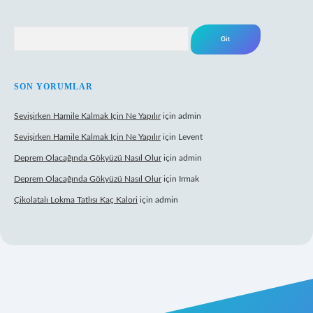
Arama
SON YORUMLAR
Sevişirken Hamile Kalmak Için Ne Yapılır
için
admin
Sevişirken Hamile Kalmak Için Ne Yapılır
için
Levent
Deprem Olacağında Gökyüzü Nasıl Olur
için
admin
Deprem Olacağında Gökyüzü Nasıl Olur
için
Irmak
Çikolatalı Lokma Tatlısı Kaç Kalori
için
admin
tps://tulipbett.net/