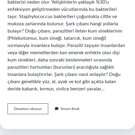
bakterisi neden olur. Yetişkinlerin yaklaşık %30’u
enfeksiyon geliştirmeden vücutlarında bu bakterileri
taşır. Staphylococcus bakterileri çoğunlukla ciltte ve
mukoza zarlarında bulunur. Şark çıbanı hangi yollarla
bulaşır? Doğu çıbanı, parazitleri ileten kum sineklerinin
(Phlebotomus, kum sineği, tatarcık, kum sineği)
ısırmasıyla insanlara bulaşır. Paraziti taşıyan insanlardan
veya diğer memelilerden kan emerek enfekte olan dişi
kum sinekleri, daha sonraki beslenmeleri sırasında
parazitleri hortumları (burunları) aracılığıyla sağlıklı
insanlara bulaştırırlar. Şark çıbanı nasıl anlaşılır? Doğu
çıbanı genellikle yüz, el, ayak ve kol gibi açıkta kalan
deride kabarık, kırmızı, sivilce benzeri yaralar…
Şah
Devamını okuyun
Yorum Bırak
Çıbanı
Nedir