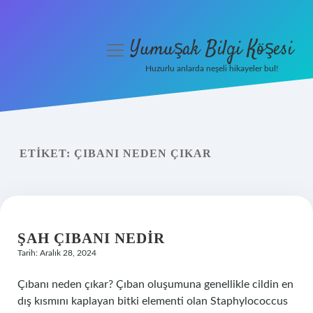
Yumuşak Bilgi Köşesi
menüyü
aç
Huzurlu anlarda neşeli hikayeler bul!
Anasayfa
Gizlilik Politikası
ETIKET:
ÇIBANI NEDEN ÇIKAR
Yasal Uyarı
Hakkımızda
ŞAH ÇIBANI NEDIR
Tarih: Aralık 28, 2024
Çıbanı neden çıkar? Çıban oluşumuna genellikle cildin en
dış kısmını kaplayan bitki elementi olan Staphylococcus