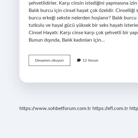
şehvetlidirler. Karşı cinsin istediğini yapmasına izi
Balık burcu için cinsel hayat çok özeldir. Cinselliği 
burcu erkeği sekste nelerden hoşlanır? Balık burcu 
tutkulu ve hayal gücü yüksek bir seks hayatı isterler
Cinsel Hayatı: Karşı cinse karşı çok şehvetli bir yapı
Bunun dışında, Balık kadınları için…
Balık
Devamını okuyun
12 Yorum
Burcu
Sekste
Nelerden
Hoşlanır
https://www.sohbetforum.com.tr
https://efl.com.tr
htt