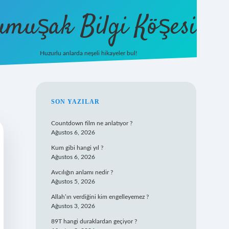
umuşak Bilgi Köşesi
Huzurlu anlarda neşeli hikayeler bul!
hiltonbet güncel giriş
https://tu
SIDEBAR
SON YAZILAR
Countdown film ne anlatıyor ?
Ağustos 6, 2026
Kum gibi hangi yıl ?
Ağustos 6, 2026
Avcılığın anlamı nedir ?
Ağustos 5, 2026
Allah’ın verdiğini kim engelleyemez ?
Ağustos 3, 2026
89T hangi duraklardan geçiyor ?