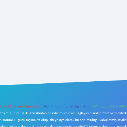
l:
backlinkpaneli@gmail.com
Teams:
forumhizmeti@gmail.com
Whatsapp: 0262 606 
letişim Kurumu (BTK) tarafından onaylanmış bir Yer Sağlayıcı olarak hizmet vermektedir.
orumluluğunu taşımakta olup, siteye üye olarak bu sorumluluğu kabul etmiş sayılırlar. 
eler paylaşılmaktadır. Burada yer alan içerikler haber niteliği taşımamakta olup, ger