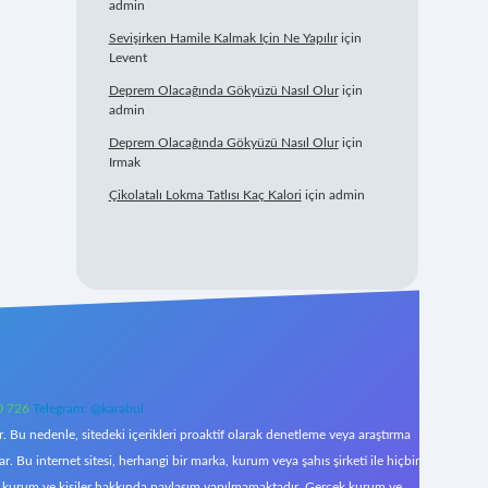
admin
Sevişirken Hamile Kalmak Için Ne Yapılır
için
Levent
Deprem Olacağında Gökyüzü Nasıl Olur
için
admin
Deprem Olacağında Gökyüzü Nasıl Olur
için
Irmak
Çikolatalı Lokma Tatlısı Kaç Kalori
için
admin
0 726
Telegram: @karabul
 Bu nedenle, sitedeki içerikleri proaktif olarak denetleme veya araştırma
Bu internet sitesi, herhangi bir marka, kurum veya şahıs şirketi ile hiçbir
çek kurum ve kişiler hakkında paylaşım yapılmamaktadır. Gerçek kurum ve