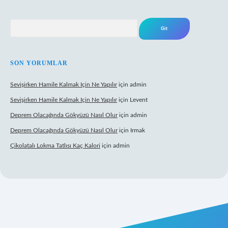
Arama
SON YORUMLAR
Sevişirken Hamile Kalmak Için Ne Yapılır
için
admin
Sevişirken Hamile Kalmak Için Ne Yapılır
için
Levent
Deprem Olacağında Gökyüzü Nasıl Olur
için
admin
Deprem Olacağında Gökyüzü Nasıl Olur
için
Irmak
Çikolatalı Lokma Tatlısı Kaç Kalori
için
admin
tps://tulipbett.net/