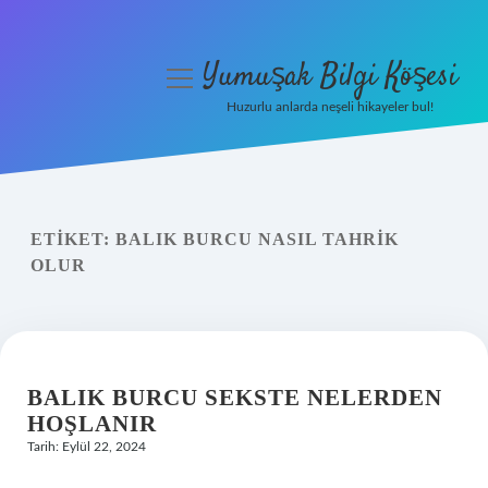
Yumuşak Bilgi Köşesi
menüyü
aç
Huzurlu anlarda neşeli hikayeler bul!
Anasayfa
Gizlilik Politikası
ETIKET:
BALIK BURCU NASIL TAHRIK
Yasal Uyarı
OLUR
Hakkımızda
BALIK BURCU SEKSTE NELERDEN
HOŞLANIR
Tarih: Eylül 22, 2024