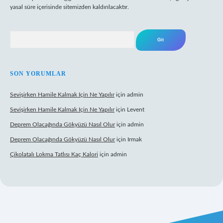
yasal süre içerisinde sitemizden kaldırılacaktır.
Arama
SON YORUMLAR
Sevişirken Hamile Kalmak Için Ne Yapılır
için
admin
Sevişirken Hamile Kalmak Için Ne Yapılır
için
Levent
Deprem Olacağında Gökyüzü Nasıl Olur
için
admin
Deprem Olacağında Gökyüzü Nasıl Olur
için
Irmak
Çikolatalı Lokma Tatlısı Kaç Kalori
için
admin
tps://tulipbett.net/