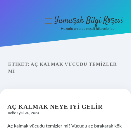
Yumuşak Bilgi Köşesi
menüyü
aç
Huzurlu anlarda neşeli hikayeler bul!
Anasayfa
Gizlilik Politikası
ETIKET:
AÇ KALMAK VÜCUDU TEMIZLER
Yasal Uyarı
MI
Hakkımızda
AÇ KALMAK NEYE IYI GELIR
Tarih: Eylül 30, 2024
Aç kalmak vücudu temizler mi? Vücudu aç bırakarak kök