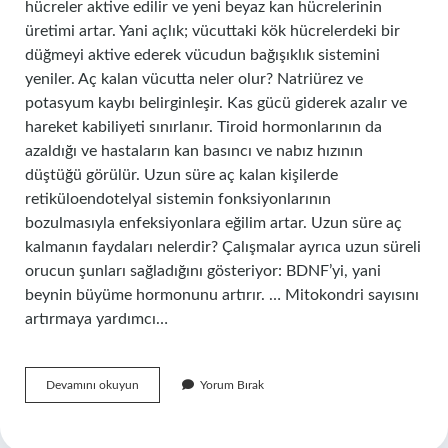
hücreler aktive edilir ve yeni beyaz kan hücrelerinin
üretimi artar. Yani açlık; vücuttaki kök hücrelerdeki bir
düğmeyi aktive ederek vücudun bağışıklık sistemini
yeniler. Aç kalan vücutta neler olur? Natriürez ve
potasyum kaybı belirginleşir. Kas gücü giderek azalır ve
hareket kabiliyeti sınırlanır. Tiroid hormonlarının da
azaldığı ve hastaların kan basıncı ve nabız hızının
düştüğü görülür. Uzun süre aç kalan kişilerde
retiküloendotelyal sistemin fonksiyonlarının
bozulmasıyla enfeksiyonlara eğilim artar. Uzun süre aç
kalmanın faydaları nelerdir? Çalışmalar ayrıca uzun süreli
orucun şunları sağladığını gösteriyor: BDNF’yi, yani
beynin büyüme hormonunu artırır. … Mitokondri sayısını
artırmaya yardımcı…
Aç
Devamını okuyun
Yorum Bırak
Kalmak
Neye
Iyi